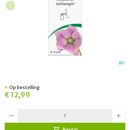
A.vogel Spray Kriebel In De
Op bestelling
€ 12,99
Aantal
Bestel