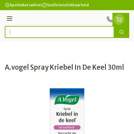
Ga naar de inhoud
Apothekersadvies
Snelle beschikbaarheid
Menu
Zoek
Product, merk, categorie...
A.vogel Spray Kriebel In De Keel 30ml