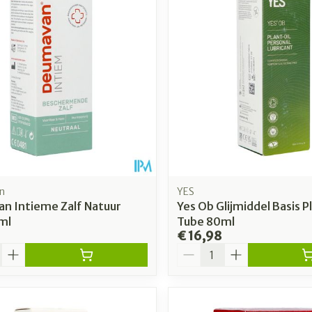
n
YES
n Intieme Zalf Natuur
Yes Ob Glijmiddel Basis Pl
ml
Tube 80ml
€ 16,98
Aantal