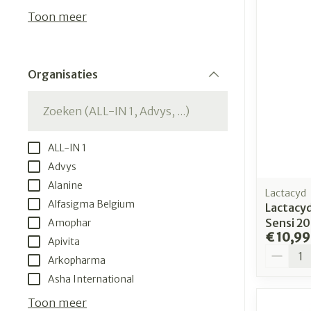
kloven
Aerosol access
Creme, gel en 
Toon meer
Blaren
Zuurstof
Eelt
Ademhalingsst
Organisaties
Eksteroog - l
filter
Toon meer
Spieren en ge
ALL-IN 1
Specifiek voo
Naalden en sp
Advys
Alanine
Infecties
Lichaamsverz
Spuiten
Lactacyd
Alfasigma Belgium
Lactacyd
Deodorant
Oplossing voor
Sensi 2
Amophar
Gezichtsverzo
Naalden
€ 10,99
Luizen
Apivita
Aantal
Naalden voor 
Arkopharma
- pennaalden
Asha International
Diagnostica
Toon meer
Toon meer