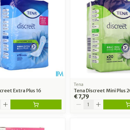
Toon meer
Toon meer
rging
Supplementen
Insectenw
n
Mondmaskers
middelen
nissen
 -
uid
id
Tena
creet Extra Plus 16
Tena Discreet Mini Plus 2
€ 7,79
Aantal
Zelfbruiner
Scheren