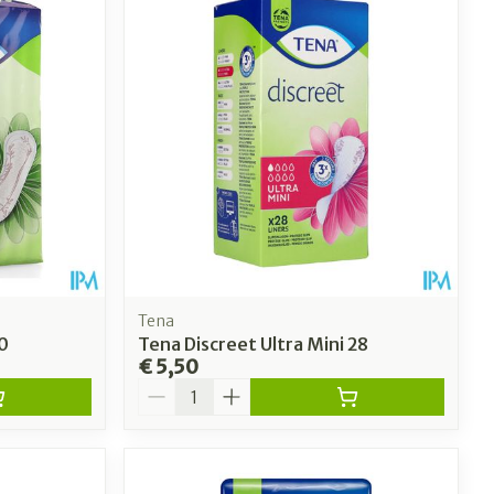
Toon meer
erende
Parfums en
geurproducten
Tena
0
Tena Discreet Ultra Mini 28
€ 5,50
Aantal
CBD