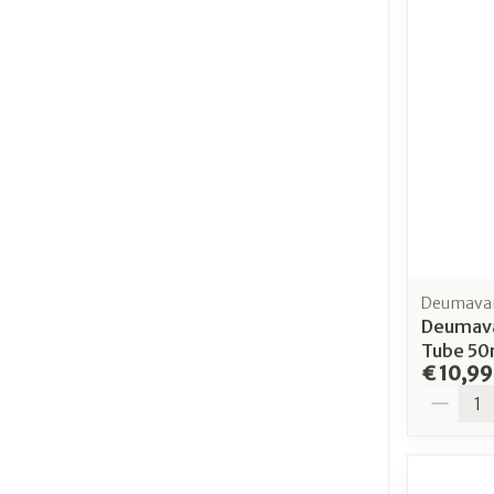
Deumava
Deumava
Tube 50
€ 10,99
Aantal