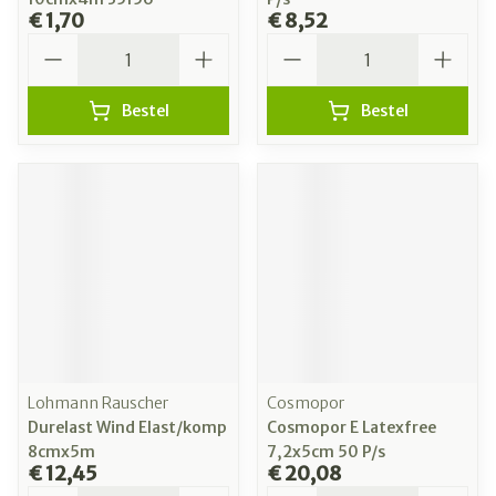
€ 1,70
€ 8,52
Aantal
Aantal
Bestel
Bestel
Lohmann Rauscher
Cosmopor
Durelast Wind Elast/komp
Cosmopor E Latexfree
8cmx5m
7,2x5cm 50 P/s
€ 12,45
€ 20,08