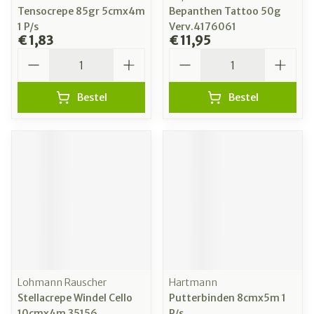
Tensocrepe 85gr 5cmx4m
Bepanthen Tattoo 50g
1 P/s
Verv.4176061
€ 1,83
€ 11,95
Aantal
Aantal
Bestel
Bestel
Lohmann Rauscher
Hartmann
Stellacrepe Windel Cello
Putterbinden 8cmx5m 1
10cmx4m 35156
P/s