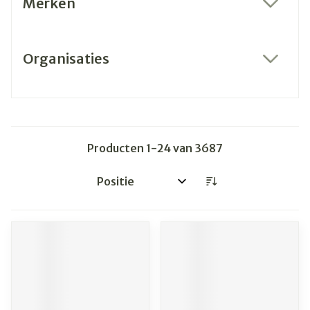
Merken
filter
Organisaties
filter
Producten
1
-
24
van
3687
Sorteer op: