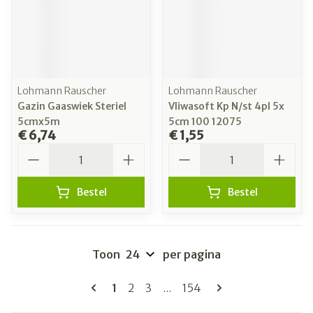
Lohmann Rauscher
Lohmann Rauscher
Gazin Gaaswiek Steriel
Vliwasoft Kp N/st 4pl 5x
5cmx5m
5cm 100 12075
€ 6,74
€ 1,55
Aantal
Aantal
Bestel
Bestel
Toon
per pagina
Pagina's
U lees momenteel pagina
Pagina
Pagina
Pagina
1
2
3
...
154