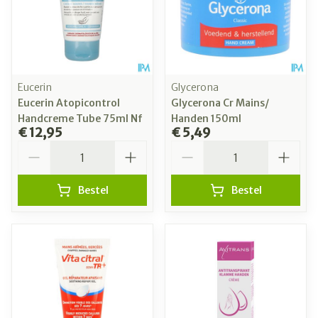
Eucerin
Glycerona
Eucerin Atopicontrol
Glycerona Cr Mains/
Handcreme Tube 75ml Nf
Handen 150ml
€ 12,95
€ 5,49
Aantal
Aantal
Bestel
Bestel