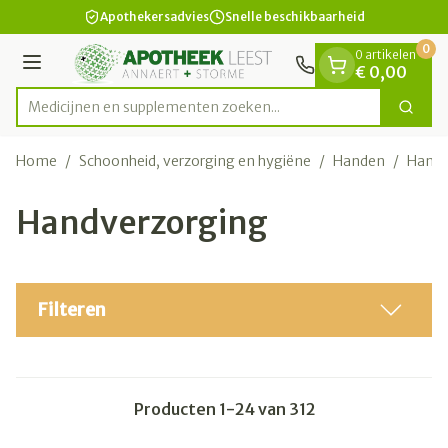
Dia 1 van 1
Ga naar de inhoud
Apothekersadvies
Snelle beschikbaarheid
0
0 artikelen
Menu
€ 0,00
Medicijnen en supplementen zoeken...
Zoek
Product, merk, categorie...
Home
/
Schoonheid, verzorging en hygiëne
/
Handen
/
Handv
Handverzorging
Filteren
Producten
1
-
24
van
312