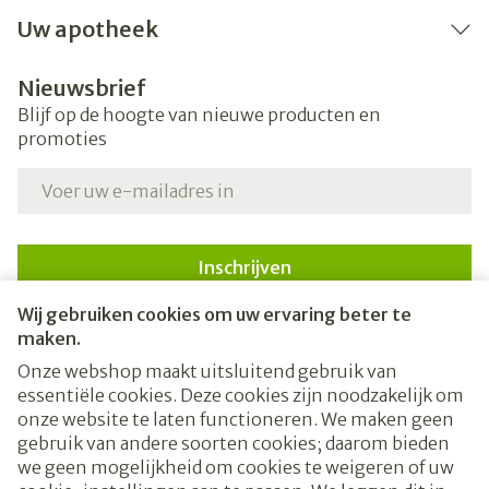
Uw apotheek
Nieuwsbrief
Blijf op de hoogte van nieuwe producten en
promoties
E-mail adres
Inschrijven
Wij gebruiken cookies om uw ervaring beter te
Door op inschrijven te klikken, schrijft u zich in voor onze
nieuwsbrief en gaat u akkoord met onze
privacy policy
.
maken.
Onze webshop maakt uitsluitend gebruik van
essentiële cookies. Deze cookies zijn noodzakelijk om
onze website te laten functioneren. We maken geen
gebruik van andere soorten cookies; daarom bieden
we geen mogelijkheid om cookies te weigeren of uw