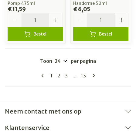
Pomp 475ml
Handcrme 50ml
€ 11,59
€ 6,05
Aantal
Aantal
Bestel
Bestel
Toon
per pagina
Pagina's
U lees momenteel pagina
Pagina
Pagina
Pagina
1
2
3
...
13
Neem contact met ons op
Klantenservice