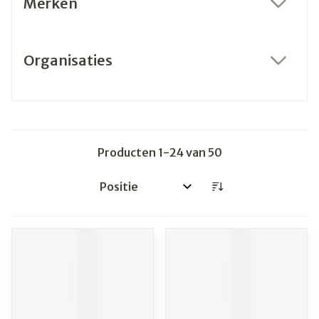
Merken
filter
Organisaties
filter
Producten
1
-
24
van
50
Sorteer op: