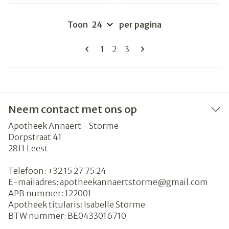
Toon
per pagina
Pagina's
U lees momenteel pagina
Pagina
Pagina
1
2
3
Neem contact met ons op
Apotheek Annaert - Storme
Dorpstraat 41
2811
Leest
Telefoon:
+32 15 27 75 24
E-mailadres:
apotheekannaertstorme@
gmail.com
APB nummer:
122001
Apotheek titularis:
Isabelle Storme
BTW nummer:
BE0433016710