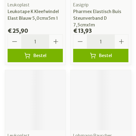
Leukoplast
Easigrip
Leukotape K Kleefwindel
Pharmex Elastisch Buis
Elast Blauw 5,0cmx5m 1
Steunverband D
7,5cmx1m
€ 25,90
€ 13,93
Aantal
Aantal
Bestel
Bestel
Leukoplast
Lohmann Rauscher