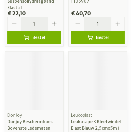
Suspensoir/draagband
1 105907
Elasta l
€ 22,10
€ 40,70
Aantal
Aantal
Bestel
Bestel
DonJoy
Leukoplast
Donjoy Beschermhoes
Leukotape K Kleefwindel
Bovenste Ledematen
Elast Blauw 2,5cmx5m 1