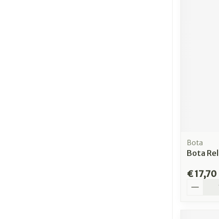
Bota
Bota Rel
€ 17,70
Aantal