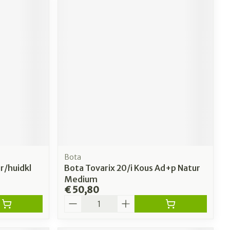
Bota
r/huidkl
Bota Tovarix 20/i Kous Ad+p Natur
Medium
€ 50,80
Aantal