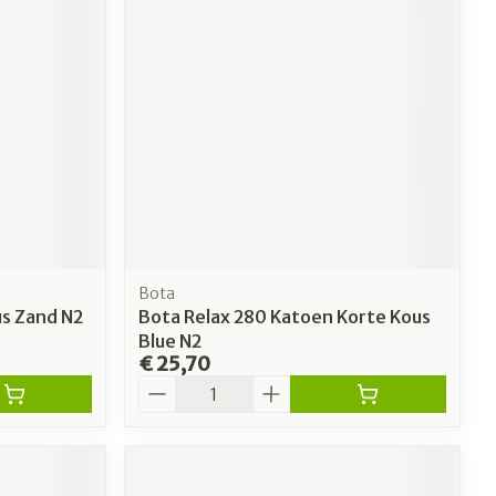
Bota
us Zand N2
Bota Relax 280 Katoen Korte Kous
Blue N2
€ 25,70
Aantal