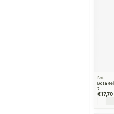
Bota
Bota Rel
2
€ 17,70
Aantal