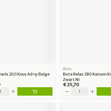
Bota
arix 20/i Kous Ad+p Beige
Bota Relax 280 Katoen K
Zwart N1
0
€ 25,70
Aantal