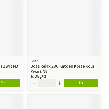
erende
Parfums en
geurproducten
Bota
us Zwrt N3
Bota Relax 280 Katoen Korte Kous
Zwart N5
€ 25,70
Aantal
CBD