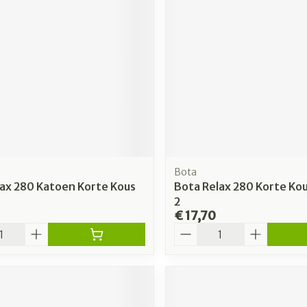
rging
Supplementen
Insectenw
n
Mondmaskers
middelen
nissen
 -
uid
id
Bota
ax 280 Katoen Korte Kous
Bota Relax 280 Korte Ko
2
€ 17,70
Aantal
Zelfbruiner
Scheren