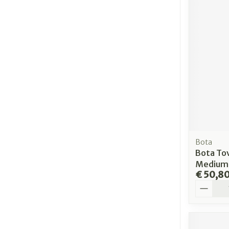
Bota
Bota Tov
Medium
€ 50,8
Aantal