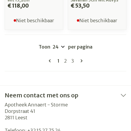
Wit 13,2cm
Savanah 5cm Wit Advys
€ 118,00
€ 53,50
Niet beschikbaar
Niet beschikbaar
Toon
per pagina
Pagina's
U lees momenteel pagina
Pagina
Pagina
1
2
3
Neem contact met ons op
Apotheek Annaert - Storme
Dorpstraat 41
2811
Leest
Telefoon:
+32 15 27 75 24