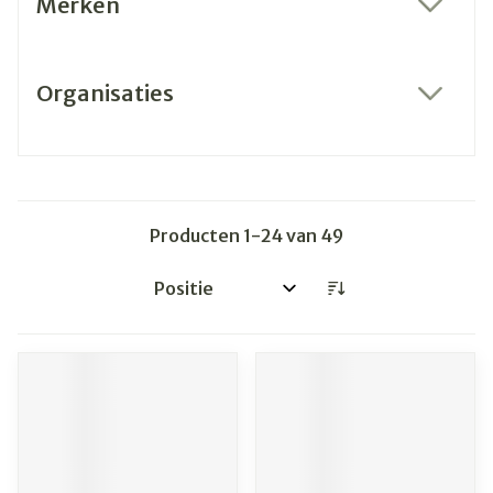
Merken
filter
Organisaties
filter
Producten
1
-
24
van
49
Sorteer op: