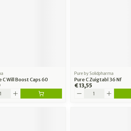
rging
Supplementen
Insectenw
n
Mondmaskers
middelen
nissen
 -
uid
id
ma
Pure by Solidpharma
 C Will Boost Caps 60
Pure C Zuigtabl 36 Nf
9
€ 13,55
Aantal
Zelfbruiner
Scheren