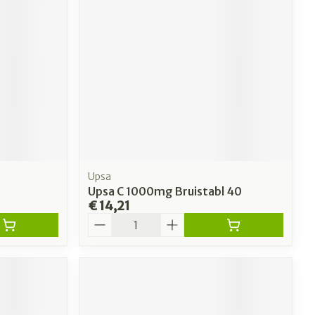
erende
Parfums en
geurproducten
Upsa
Upsa C 1000mg Bruistabl 40
€ 14,21
Aantal
CBD