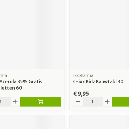
arma
Ixxpharma
Acerola 35% Gratis
C-ixx Kidz Kauwtabl 30
letten 60
€ 9,95
Aantal