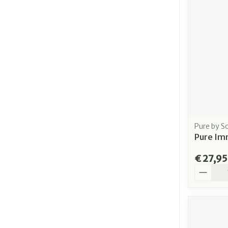
Pure by S
Pure Imm
€ 27,95
Aantal