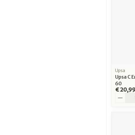
Upsa
Upsa C 
60
€ 20,9
Aantal