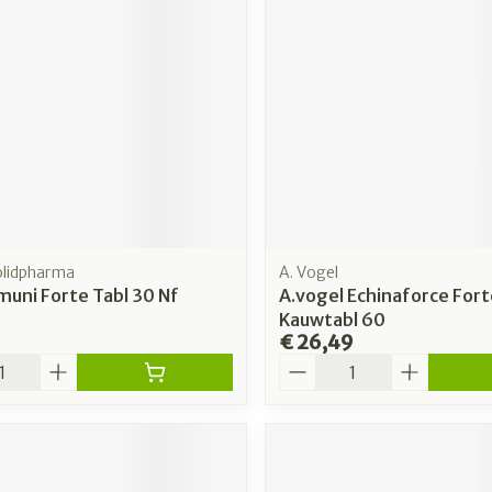
olidpharma
A. Vogel
uni Forte Tabl 30 Nf
A.vogel Echinaforce Fort
Kauwtabl 60
€ 26,49
Aantal