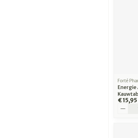
Forté Ph
Energie 
Kauwtab
€ 15,95
Aantal