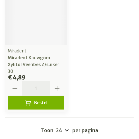
Miradent
Miradent Kauwgom
Xylitol Veenbes Z/suiker
30
€ 4,89
Aantal
Bestel
Toon
per pagina