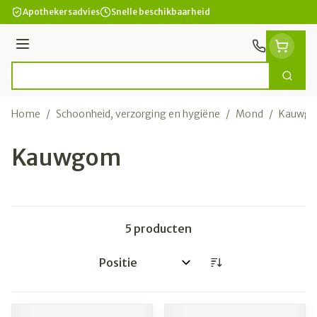
Ga naar de inhoud
Apothekersadvies
Snelle beschikbaarheid
Menu
Zoek
Product, merk, categorie...
Home
/
Schoonheid, verzorging en hygiëne
/
Mond
/
Kauwg
Kauwgom
5
producten
Sorteer op: