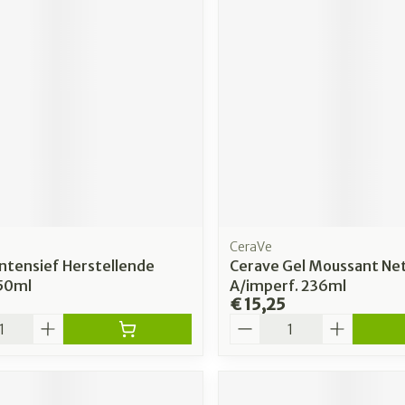
rging
Supplementen
Insectenw
n
Mondmaskers
middelen
nissen
 -
uid
id
CeraVe
ntensief Herstellende
Cerave Gel Moussant Ne
50ml
A/imperf. 236ml
€ 15,25
Zelfbruiner
Scheren
Aantal