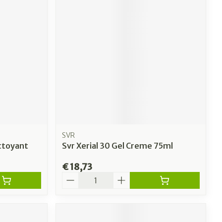
erende
Parfums en
geurproducten
SVR
ttoyant
Svr Xerial 30 Gel Creme 75ml
€ 18,73
CBD
Aantal