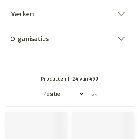
Merken
filter
Organisaties
filter
Producten
1
-
24
van
459
Sorteer op: