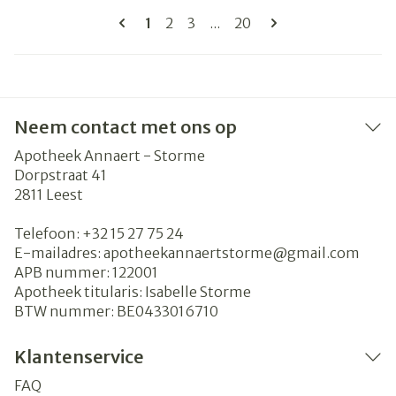
Pagina's
U lees momenteel pagina
Pagina
Pagina
Pagina
1
2
3
...
20
Neem contact met ons op
Apotheek Annaert - Storme
Dorpstraat 41
2811
Leest
Telefoon:
+32 15 27 75 24
E-mailadres:
apotheekannaertstorme@
gmail.com
APB nummer:
122001
Apotheek titularis:
Isabelle Storme
BTW nummer:
BE0433016710
Klantenservice
FAQ