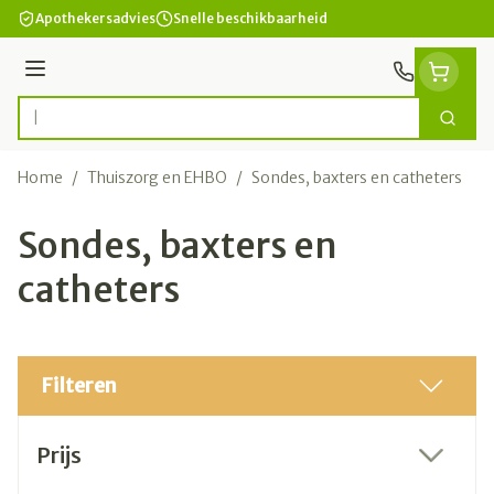
Ga naar de inhoud
Apothekersadvies
Snelle beschikbaarheid
Menu
Zoek
Product, merk, categorie...
Home
/
Thuiszorg en EHBO
/
Sondes, baxters en catheters
Sondes, baxters en
catheters
Filteren
Doorgaan naar productlijst
Prijs
filter