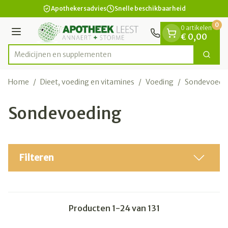
Dia 1 van 1
Ga naar de inhoud
Apothekersadvies
Snelle beschikbaarheid
0
0 artikelen
Menu
€ 0,00
Medic
Zoek
Product, merk, categorie...
Home
/
Dieet, voeding en vitamines
/
Voeding
/
Sondevoedi
Sondevoeding
Filteren
Producten
1
-
24
van
131