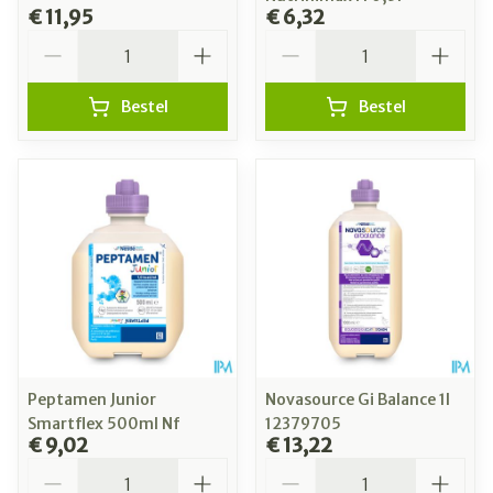
€ 11,95
€ 6,32
Aantal
Aantal
Bestel
Bestel
Peptamen Junior
Novasource Gi Balance 1l
Smartflex 500ml Nf
12379705
€ 9,02
€ 13,22
Aantal
Aantal