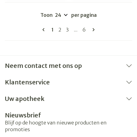
Toon
per pagina
Pagina's
U lees momenteel pagina
Pagina
Pagina
Pagina
1
2
3
...
6
Neem contact met ons op
Klantenservice
Uw apotheek
Nieuwsbrief
Blijf op de hoogte van nieuwe producten en
promoties