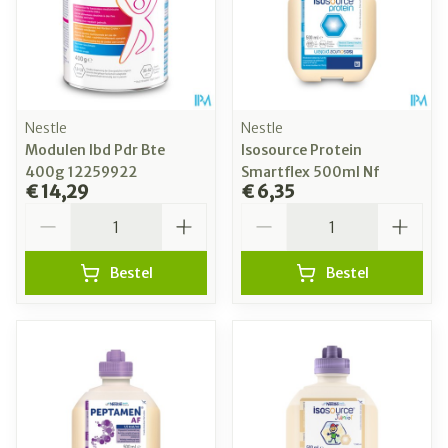
Nestle
Nestle
Modulen Ibd Pdr Bte
Isosource Protein
400g 12259922
Smartflex 500ml Nf
€ 14,29
€ 6,35
Aantal
Aantal
Bestel
Bestel