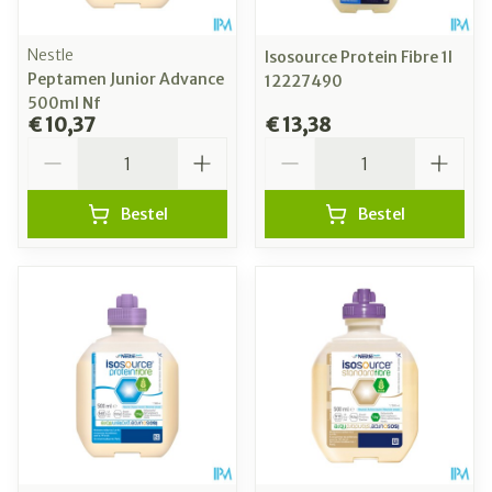
Nestle
Isosource Protein Fibre 1l
Peptamen Junior Advance
12227490
500ml Nf
€ 10,37
€ 13,38
Aantal
Aantal
Bestel
Bestel