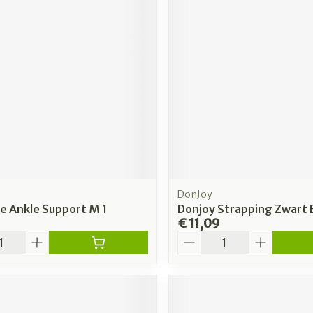
DonJoy
e Ankle Support M 1
Donjoy Strapping Zwart 
€ 11,09
Aantal