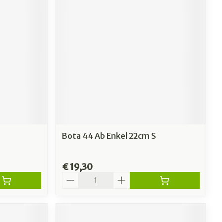
erende
Parfums en
geurproducten
Bota 44 Ab Enkel 22cm S
€ 19,30
CBD
Aantal