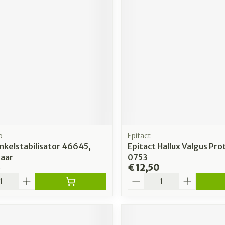
o
Epitact
nkelstabilisator 46645,
Epitact Hallux Valgus Pro
aar
0753
6
€ 12,50
Aantal