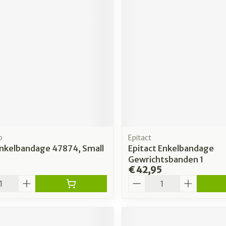
rging
Supplementen
Insectenw
n
Mondmaskers
middelen
nissen
 -
uid
id
o
Epitact
Enkelbandage 47874, Small
Epitact Enkelbandage
Gewrichtsbanden 1
€ 42,95
Zelfbruiner
Scheren
Aantal