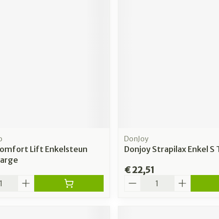
o
DonJoy
omfort Lift Enkelsteun
Donjoy Strapilax Enkel S 
Large
€ 22,51
Aantal