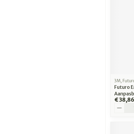
3M, Futur
Futuro E
Aanpasb
€ 38,8
Aantal