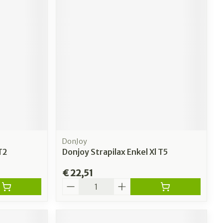
DonJoy
T2
Donjoy Strapilax Enkel Xl T5
€ 22,51
Aantal