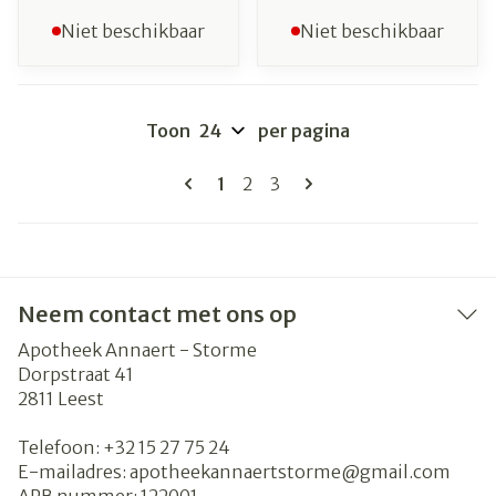
Niet beschikbaar
Niet beschikbaar
Toon
per pagina
Pagina's
U lees momenteel pagina
Pagina
Pagina
1
2
3
Neem contact met ons op
Apotheek Annaert - Storme
Dorpstraat 41
2811
Leest
Telefoon:
+32 15 27 75 24
E-mailadres:
apotheekannaertstorme@
gmail.com