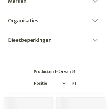
Merken
filter
Organisaties
filter
Dieetbeperkingen
filter
Producten
1
-
24
van
51
Sorteer op: