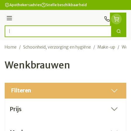
Ga naar de inhoud
Apothekersadvies
Snelle beschikbaarheid
Menu
Zoek
Product, merk, categorie...
Home
/
Schoonheid, verzorging en hygiëne
/
Make-up
/
Wen
Wenkbrauwen
Filteren
Doorgaan naar productlijst
Prijs
filter