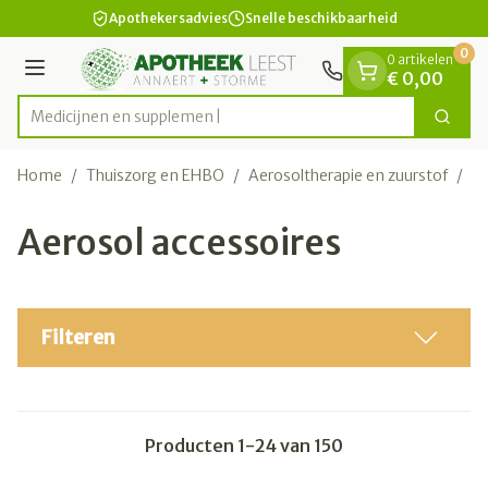
Dia 1 van 1
Ga naar de inhoud
Apothekersadvies
Snelle beschikbaarheid
0
0 artikelen
Menu
€ 0,00
M
Zoek
Product, merk, categorie...
Home
/
Thuiszorg en EHBO
/
Aerosoltherapie en zuurstof
/
Ae
Aerosol accessoires
Filteren
Producten
1
-
24
van
150