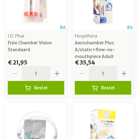
I.D. Phar
Hospithera
Fisio Chamber Vision
Aerochamber Plus
Standaard
A/static+flow-vu-
mouthpiece Adult
€ 21,95
€ 35,54
Aantal
Aantal
Bestel
Bestel