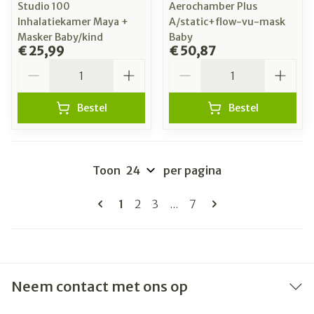
Studio 100
Aerochamber Plus
Inhalatiekamer Maya +
A/static+flow-vu-mask
Masker Baby/kind
Baby
€ 25,99
€ 50,87
Aantal
Aantal
Bestel
Bestel
Toon
per pagina
Pagina's
U lees momenteel pagina
Pagina
Pagina
Pagina
1
2
3
...
7
Neem contact met ons op