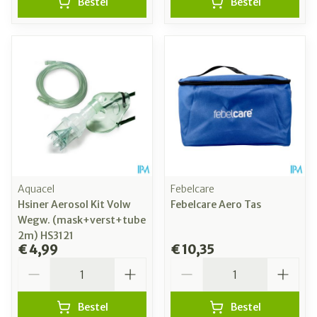
Bestel
Bestel
Aquacel
Febelcare
Hsiner Aerosol Kit Volw
Febelcare Aero Tas
Wegw. (mask+verst+tube
2m) HS3121
€ 4,99
€ 10,35
Aantal
Aantal
Bestel
Bestel