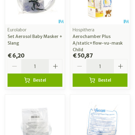
Eurolabor
Hospithera
Set Aerosol Baby Masker +
Aerochamber Plus
Slang
A/static+flow-vu-mask
Child
€ 6,20
€ 50,87
Aantal
Aantal
Bestel
Bestel