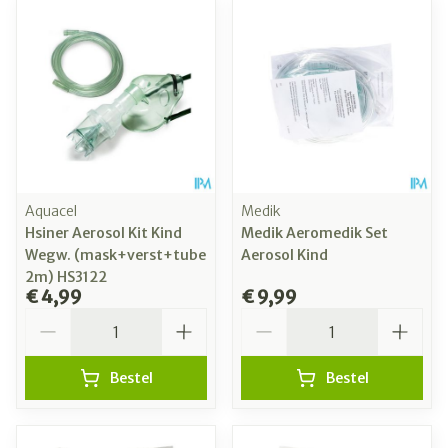
Aquacel
Medik
Hsiner Aerosol Kit Kind
Medik Aeromedik Set
Wegw. (mask+verst+tube
Aerosol Kind
2m) HS3122
€ 4,99
€ 9,99
Aantal
Aantal
Bestel
Bestel