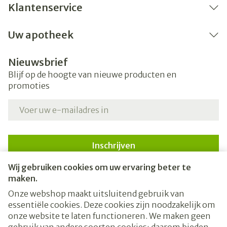
Klantenservice
Uw apotheek
Nieuwsbrief
Blijf op de hoogte van nieuwe producten en
promoties
E-mail adres
Inschrijven
Wij gebruiken cookies om uw ervaring beter te
Door op inschrijven te klikken, schrijft u zich in voor onze
nieuwsbrief en gaat u akkoord met onze
privacy policy
.
maken.
Onze webshop maakt uitsluitend gebruik van
essentiële cookies. Deze cookies zijn noodzakelijk om
onze website te laten functioneren. We maken geen