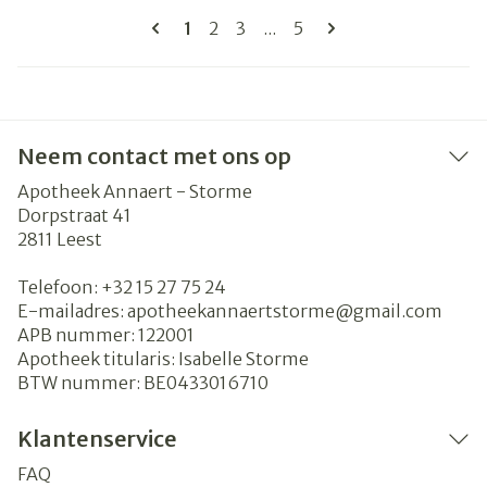
Pagina's
U lees momenteel pagina
Pagina
Pagina
Pagina
1
2
3
...
5
Neem contact met ons op
Apotheek Annaert - Storme
Dorpstraat 41
2811
Leest
Telefoon:
+32 15 27 75 24
E-mailadres:
apotheekannaertstorme@
gmail.com
APB nummer:
122001
Apotheek titularis:
Isabelle Storme
BTW nummer:
BE0433016710
Klantenservice
FAQ