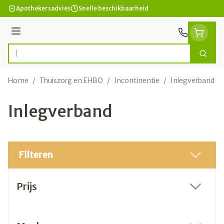
Ga naar de inhoud
Apothekersadvies
Snelle beschikbaarheid
Menu
Zoek
Product, merk, categorie...
Home
/
Thuiszorg en EHBO
/
Incontinentie
/
Inlegverband
Inlegverband
Filteren
Doorgaan naar productlijst
Prijs
filter