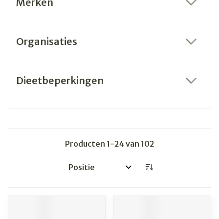
Merken
filter
Organisaties
filter
Dieetbeperkingen
filter
Producten
1
-
24
van
102
Sorteer op: