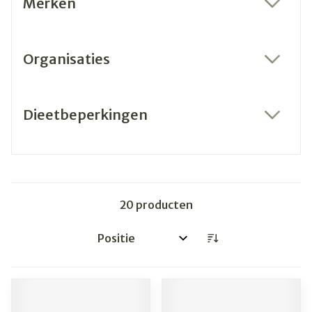
Merken
filter
Organisaties
filter
Dieetbeperkingen
filter
20
producten
Sorteer op: