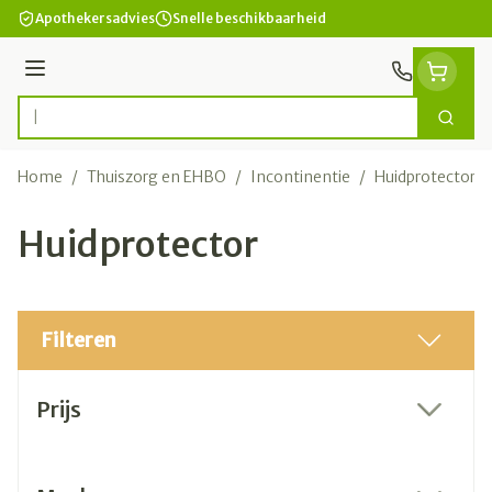
Ga naar de inhoud
Apothekersadvies
Snelle beschikbaarheid
Menu
Zoek
Product, merk, categorie...
Home
/
Thuiszorg en EHBO
/
Incontinentie
/
Huidprotector
Huidprotector
Filteren
Doorgaan naar productlijst
Prijs
filter