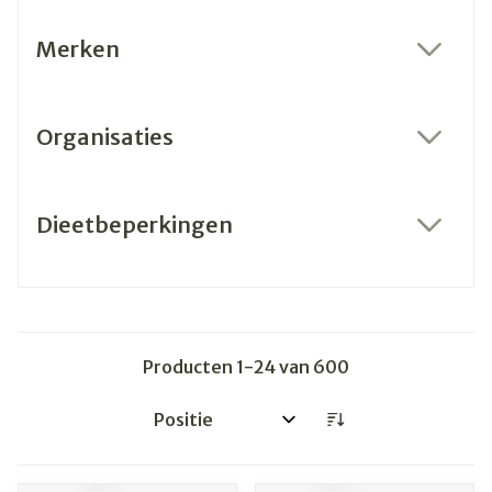
Merken
filter
Organisaties
filter
Dieetbeperkingen
filter
Producten
1
-
24
van
600
Sorteer op: