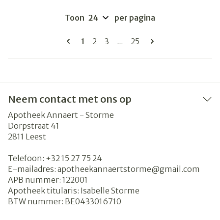
Toon
per pagina
Pagina's
U lees momenteel pagina
Pagina
Pagina
Pagina
1
2
3
...
25
Neem contact met ons op
Apotheek Annaert - Storme
Dorpstraat 41
2811
Leest
Telefoon:
+32 15 27 75 24
E-mailadres:
apotheekannaertstorme@
gmail.com
APB nummer:
122001
Apotheek titularis:
Isabelle Storme
BTW nummer:
BE0433016710