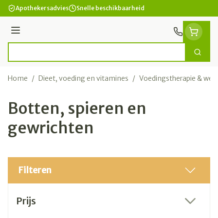
Ga naar de inhoud
Apothekersadvies
Snelle beschikbaarheid
Menu
Zoek
Product, merk, categorie...
Home
/
Dieet, voeding en vitamines
/
Voedingstherapie & welz
Botten, spieren en
gewrichten
Filteren
Doorgaan naar productlijst
Prijs
filter