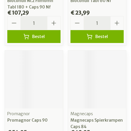
Biocondil Nc2 Filmomh
Biocondil Tabl 60 Nf
Tabl 180 + Caps 90 Nf
€ 107,29
€ 23,99
Aantal
Aantal
Bestel
Bestel
Promagnor
Magnecaps
Promagnor Caps 90
Magnecaps Spierkrampen
Caps 84