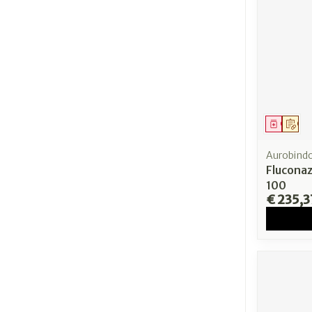
Genees
Op 
Aurobind
Flucona
100
€ 235,3