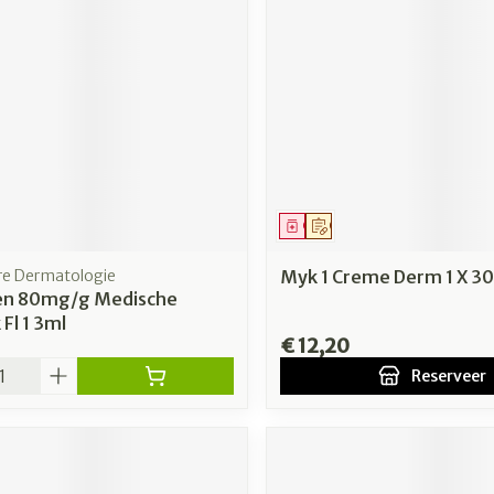
middel
Geneesmiddel
Op voorschrift
bre Dermatologie
Myk 1 Creme Derm 1 X 3
en 80mg/g Medische
 Fl 1 3ml
€ 12,20
Reserveer