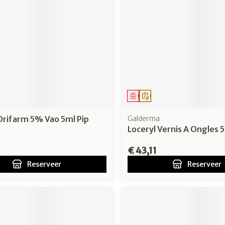
middel
voorschrift
Geneesmiddel
Op voorschrift
Orifarm 5% Vao 5ml Pip
Galderma
Loceryl Vernis A Ongles 
€ 43,11
Reserveer
Reserveer