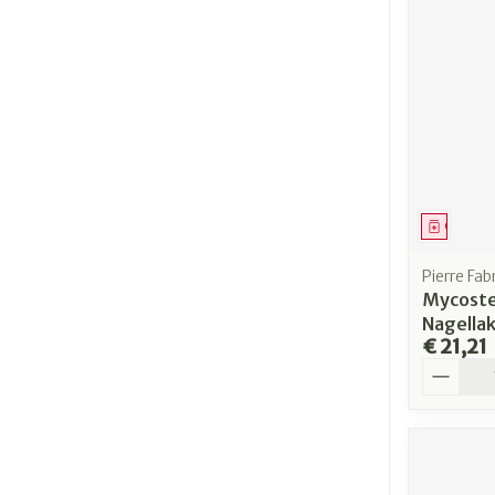
Genees
Pierre Fa
Mycost
Nagellak
€ 21,21
Aantal