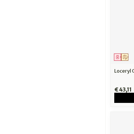
Genees
Op 
Loceryl 
€ 43,11