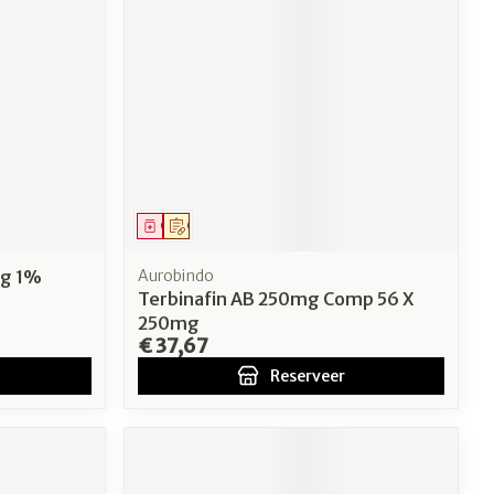
Geneesmiddel
Op voorschrift
0g 1%
Aurobindo
Terbinafin AB 250mg Comp 56 X
250mg
€ 37,67
Reserveer