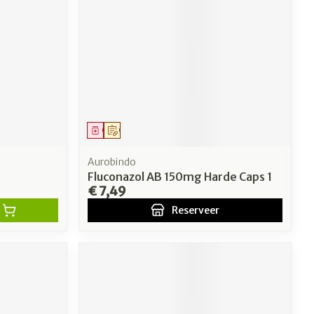
erende
Parfums en
geurproducten
Geneesmiddel
Op voorschrift
Aurobindo
Fluconazol AB 150mg Harde Caps 1
€ 7,49
Reserveer
CBD