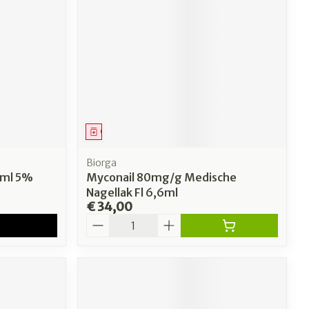
Geneesmiddel
Biorga
5ml 5%
Myconail 80mg/g Medische
Nagellak Fl 6,6ml
€ 34,00
Aantal