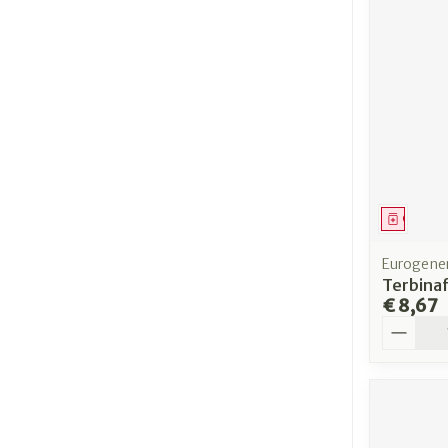
Genees
Eurogener
Terbinaf
€ 8,67
Aantal