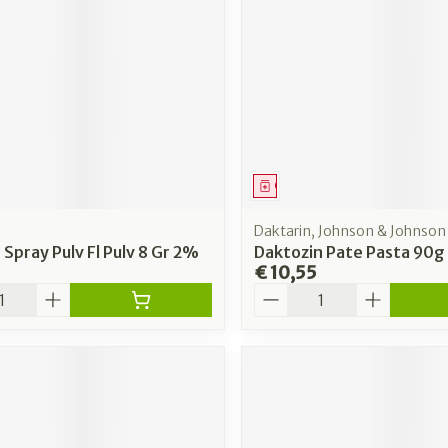
rging
Supplementen
Insectenw
n
Mondmaskers
middelen
nissen
 -
uid
id
middel
Geneesmiddel
Daktarin, Johnson & Johnson
 Spray Pulv Fl Pulv 8 Gr 2%
Daktozin Pate Pasta 90g
€ 10,55
Aantal
Zelfbruiner
Scheren