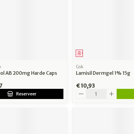
middel
voorschrift
Geneesmiddel
o
Gsk
zol AB 200mg Harde Caps
Lamisil Dermgel 1% 15g
7
€ 10,93
Aantal
Reserveer