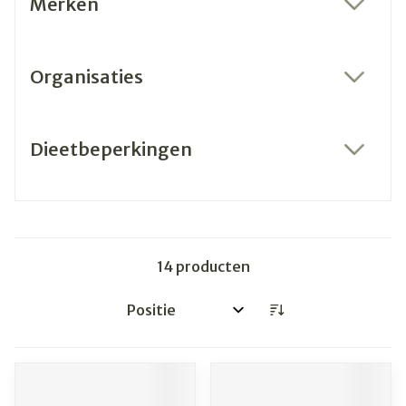
Merken
filter
Organisaties
filter
Dieetbeperkingen
filter
14
producten
Sorteer op: