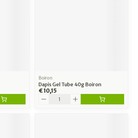
erende
Parfums en
geurproducten
Boiron
Dapis Gel Tube 40g Boiron
€ 10,15
Aantal
CBD