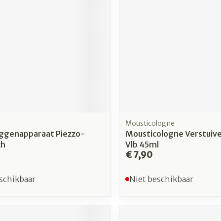
Mousticologne
uggenapparaat Piezzo-
Mousticologne Verstuive
ch
Vlb 45ml
€ 7,90
schikbaar
Niet beschikbaar