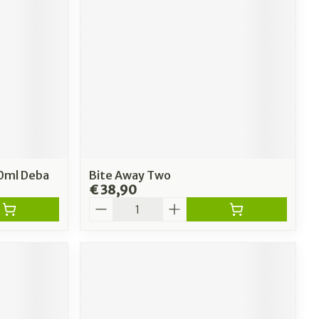
00ml Deba
Bite Away Two
€ 38,90
Aantal