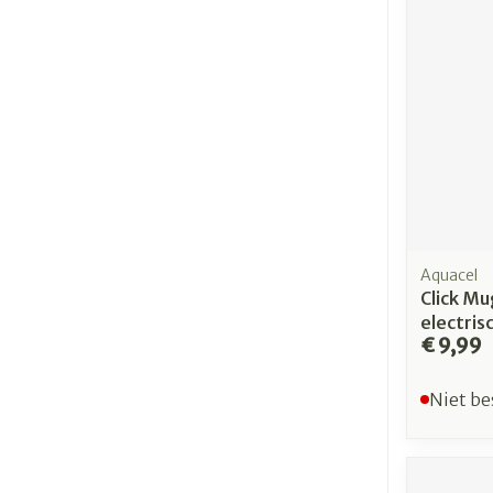
Aquacel
Click M
electris
€ 9,99
Niet be