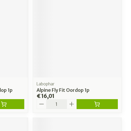
Labophar
dop 1p
Alpine Fly Fit Oordop 1p
€ 16,01
Aantal