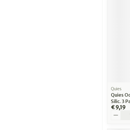
Quies
Quies O
Silic. 3 P
€ 9,19
Aantal