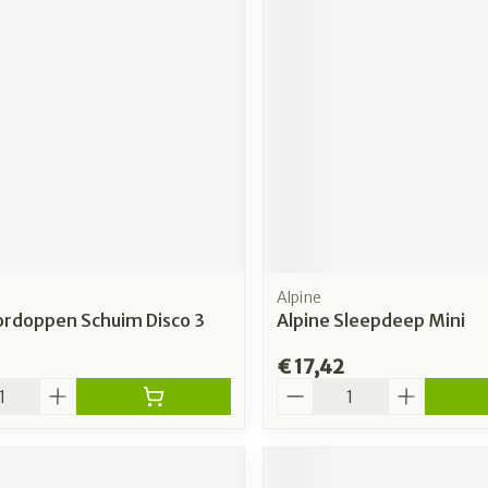
rging
Supplementen
Insectenw
n
Mondmaskers
middelen
nissen
 -
uid
id
Alpine
ordoppen Schuim Disco 3
Alpine Sleepdeep Mini
€ 17,42
Zelfbruiner
Scheren
Aantal