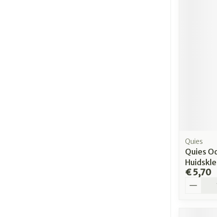
Quies
Quies O
Huidskle
€ 5,70
Aantal