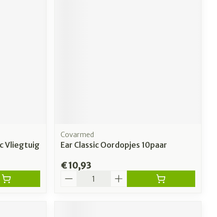
Covarmed
c Vliegtuig
Ear Classic Oordopjes 10paar
€ 10,93
Aantal