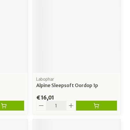
erende
Parfums en
geurproducten
Labophar
Alpine Sleepsoft Oordop 1p
€ 16,01
CBD
Aantal