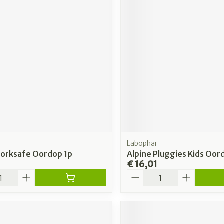
Labophar
Worksafe Oordop 1p
Alpine Pluggies Kids Oor
€ 16,01
Aantal