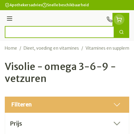
Ga naar de inhoud
Apothekersadvies
Snelle beschikbaarheid
Menu
Zoek
Product, merk, categorie...
Home
/
Dieet, voeding en vitamines
/
Vitamines en suppleme
Visolie - omega 3-6-9 -
vetzuren
Filteren
Doorgaan naar productlijst
Prijs
filter