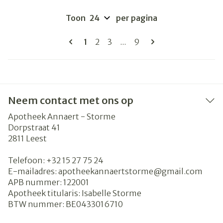
Toon
per pagina
Pagina's
U lees momenteel pagina
Pagina
Pagina
Pagina
1
2
3
...
9
Neem contact met ons op
Apotheek Annaert - Storme
Dorpstraat 41
2811
Leest
Telefoon:
+32 15 27 75 24
E-mailadres:
apotheekannaertstorme@
gmail.com
APB nummer:
122001
Apotheek titularis:
Isabelle Storme
BTW nummer:
BE0433016710