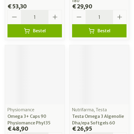
180
€ 53,30
€ 29,90
Aantal
Aantal
Bestel
Bestel
Physiomance
Nutrifarma, Testa
Omega 3+ Caps 90
Testa Omega 3 Algenolie
Physiomance Phy135
Dha/epa Softgels 60
€ 48,90
€ 26,95