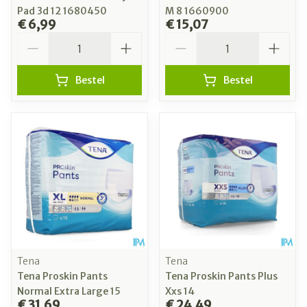
Pad 3d 12 1680450
M 8 1660900
€ 6,99
€ 15,07
Aantal
Aantal
Bestel
Bestel
Tena
Tena
Tena Proskin Pants
Tena Proskin Pants Plus
Normal Extra Large 15
Xxs 14
€ 31,69
€ 24,49