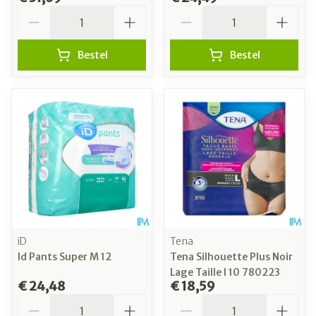
Aantal
Aantal
Bestel
Bestel
iD
Tena
Id Pants Super M 12
Tena Silhouette Plus Noir
Lage Taille l 10 780223
€ 24,48
€ 18,59
Aantal
Aantal