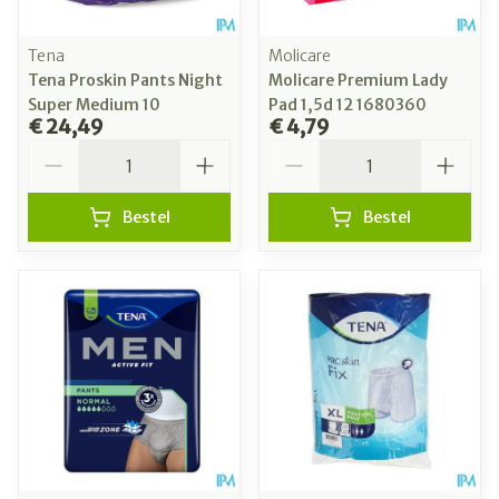
Tena
Molicare
Tena Proskin Pants Night
Molicare Premium Lady
Super Medium 10
Pad 1,5d 12 1680360
€ 24,49
€ 4,79
Aantal
Aantal
Bestel
Bestel