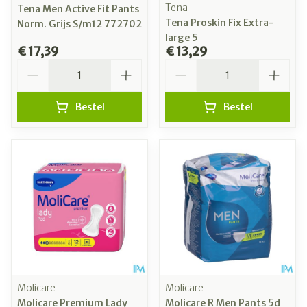
Tena
Tena Men Active Fit Pants
Tena Proskin Fix Extra-
Norm. Grijs S/m12 772702
large 5
€ 17,39
€ 13,29
Aantal
Aantal
Bestel
Bestel
Molicare
Molicare
Molicare Premium Lady
Molicare R Men Pants 5d