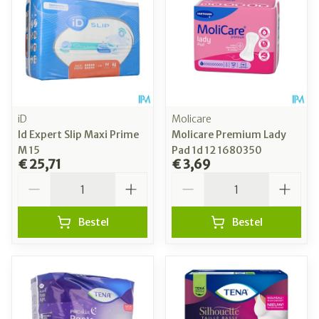
iD
Molicare
Id Expert Slip Maxi Prime
Molicare Premium Lady
M 15
Pad 1d 12 1680350
€ 25,71
€ 3,69
Aantal
Aantal
Bestel
Bestel