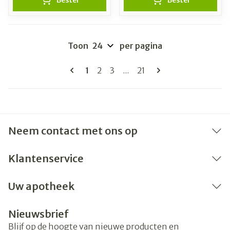
Bestel
Bestel
Toon
per pagina
Pagina's
U lees momenteel pagina
Pagina
Pagina
Pagina
1
2
3
...
21
Neem contact met ons op
Klantenservice
Uw apotheek
Nieuwsbrief
Blijf op de hoogte van nieuwe producten en