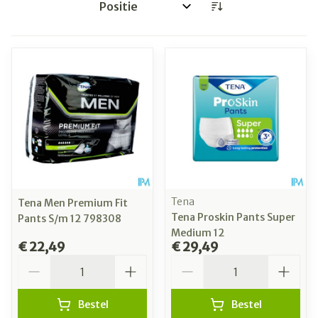
Sorteer op:
Tena
Tena Men Premium Fit
Tena Proskin Pants Super
Pants S/m 12 798308
Medium 12
€ 22,49
€ 29,49
Aantal
Aantal
Bestel
Bestel