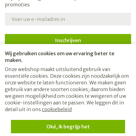
promoties
E-mail adres
Inschrijven
Wij gebruiken cookies om uw ervaring beter te
Door op inschrijven te klikken, schrijft u zich in voor onze
nieuwsbrief en gaat u akkoord met onze
privacy policy
.
maken.
Onze webshop maakt uitsluitend gebruik van
essentiële cookies. Deze cookies zijn noodzakelijk om
onze website te laten functioneren. We maken geen
gebruik van andere soorten cookies; daarom bieden
we geen mogelijkheid om cookies te weigeren of uw
cookie-instellingen aan te passen. We leggen dit in
Juridische links
detail uit in ons
cookiebeleid
Oké, ik begrijp het