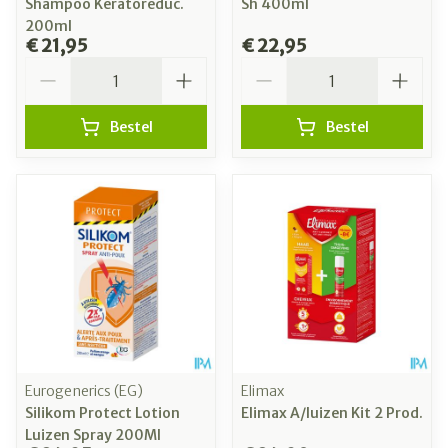
Shampoo Keratoreduc.
Sh 400ml
200ml
€ 21,95
€ 22,95
Aantal
Aantal
Bestel
Bestel
Eurogenerics (EG)
Elimax
Silikom Protect Lotion
Elimax A/luizen Kit 2 Prod.
Luizen Spray 200Ml