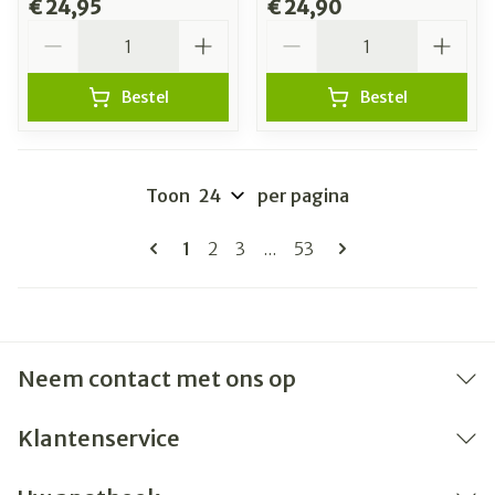
€ 24,95
€ 24,90
Aantal
Aantal
Bestel
Bestel
Toon
per pagina
Pagina's
U lees momenteel pagina
Pagina
Pagina
Pagina
1
2
3
...
53
Neem contact met ons op
Klantenservice