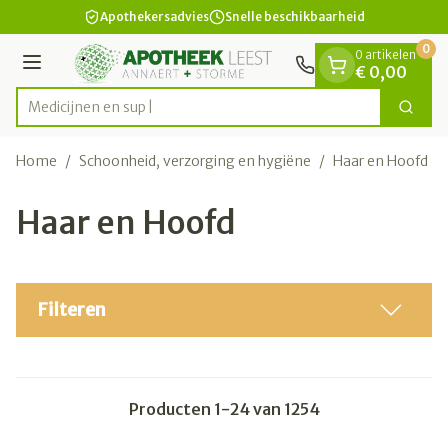
Dia 1 van 1
Ga naar de inhoud
Apothekersadvies
Snelle beschikbaarheid
0
0 artikelen
Menu
€ 0,00
Zoek
Product, merk, categorie...
Home
/
Schoonheid, verzorging en hygiëne
/
Haar en Hoofd
Haar en Hoofd
Filteren
Producten
1
-
24
van
1254