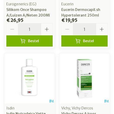
Eurogenerics (EG)
Eucerin
Silikom Once Shampoo
Eucerin Dermocapil.sh
A/Luizen A/Neten 200Ml
Hypertolerant 250ml
€ 26,95
€ 19,95
Aantal
Aantal
Bestel
Bestel
Isdin
Vichy, Vichy Dercos
Isdin Nutradeica Vette
Vichy Dercos A/roos