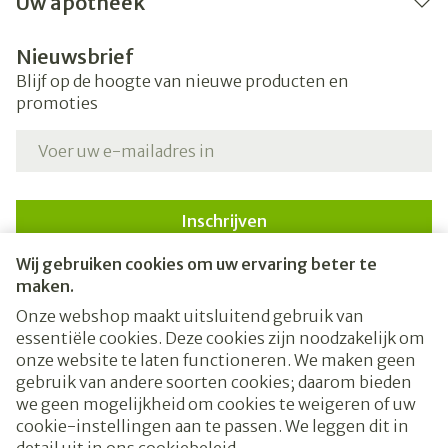
Uw apotheek
Nieuwsbrief
Blijf op de hoogte van nieuwe producten en
promoties
E-mail adres
Inschrijven
Wij gebruiken cookies om uw ervaring beter te
Door op inschrijven te klikken, schrijft u zich in voor onze
nieuwsbrief en gaat u akkoord met onze
privacy policy
.
maken.
Onze webshop maakt uitsluitend gebruik van
essentiële cookies. Deze cookies zijn noodzakelijk om
onze website te laten functioneren. We maken geen
gebruik van andere soorten cookies; daarom bieden
we geen mogelijkheid om cookies te weigeren of uw
cookie-instellingen aan te passen. We leggen dit in
Juridische links