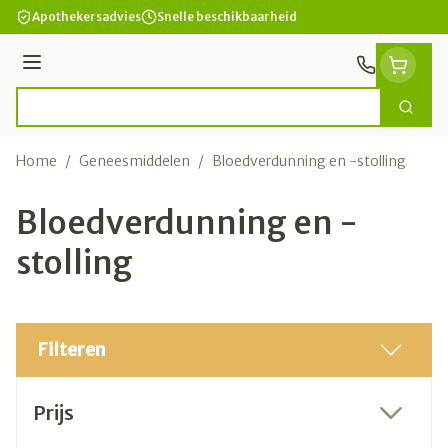
Ga naar de inhoud
Apothekersadvies
Snelle beschikbaarheid
Menu
Zoek
Product, merk, categorie...
Home
/
Geneesmiddelen
/
Bloedverdunning en -stolling
Bloedverdunning en -
stolling
Filteren
Doorgaan naar productlijst
Prijs
filter