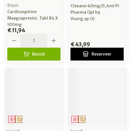
Bayer
Clexane 40mg/0,4ml Pi
Cardioaspirine
Pharma Opl Inj
Maagsapresist. Tabl 84 X
Voorg.sp.10
100mg
€ 11,94
Aantal
€ 43,99
Bestel
Reserveer
Geneesmiddel
Op voorschrift
Geneesmiddel
Op voorschrift