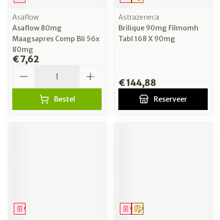
Asaflow
Astrazeneca
Asaflow 80mg
Brilique 90mg Filmomh
Maagsapres Comp Bli 56x
Tabl 168 X 90mg
80mg
€ 7,62
Aantal
€ 144,88
Bestel
Reserveer
Geneesmiddel
Geneesmiddel
Op voorschrift