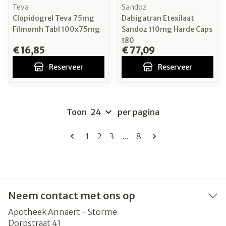
Teva
Sandoz
Clopidogrel Teva 75mg
Dabigatran Etexilaat
Filmomh Tabl 100x75mg
Sandoz 110mg Harde Caps
180
€ 16,85
€ 77,09
Reserveer
Reserveer
Toon
per pagina
Pagina's
U lees momenteel pagina
Pagina
Pagina
Pagina
1
2
3
...
8
Neem contact met ons op
Apotheek Annaert - Storme
Dorpstraat 41