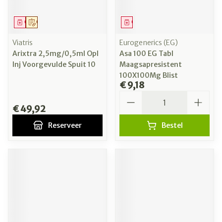
Geneesmiddel
Op voorschrift
Geneesmiddel
Viatris
Eurogenerics (EG)
Arixtra 2,5mg/0,5ml Opl
Asa 100 EG Tabl
Inj Voorgevulde Spuit 10
Maagsapresistent
100X100Mg Blist
€ 9,18
Aantal
€ 49,92
Reserveer
Bestel