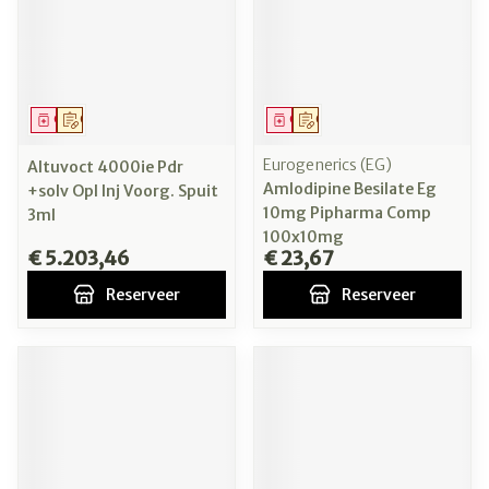
Geneesmiddel
Op voorschrift
Geneesmiddel
Op voorschrift
Eurogenerics (EG)
Altuvoct 4000ie Pdr
Amlodipine Besilate Eg
+solv Opl Inj Voorg. Spuit
10mg Pipharma Comp
3ml
100x10mg
€ 5.203,46
€ 23,67
Reserveer
Reserveer