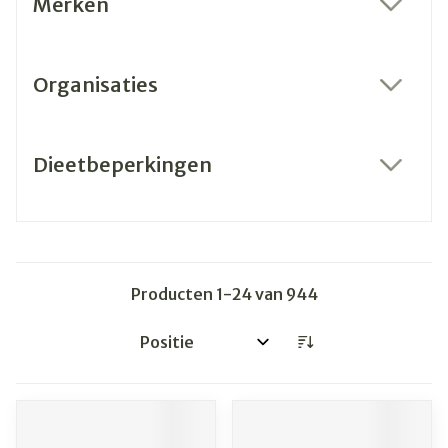
Merken
filter
Organisaties
filter
Dieetbeperkingen
filter
Producten
1
-
24
van
944
Sorteer op: