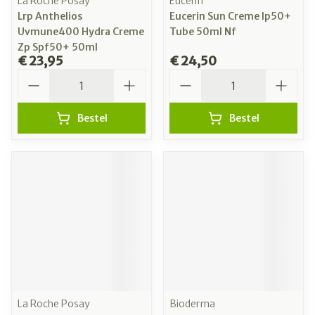
La Roche Posay
Eucerin
Lrp Anthelios
Eucerin Sun Creme Ip50+
Uvmune400 Hydra Creme
Tube 50ml Nf
Zp Spf50+ 50ml
€ 23,95
€ 24,50
Aantal
Aantal
Bestel
Bestel
La Roche Posay
Bioderma