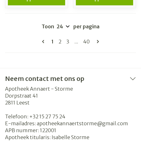
Toon
per pagina
Pagina's
U lees momenteel pagina
Pagina
Pagina
Pagina
1
2
3
...
40
Neem contact met ons op
Apotheek Annaert - Storme
Dorpstraat 41
2811
Leest
Telefoon:
+32 15 27 75 24
E-mailadres:
apotheekannaertstorme@
gmail.com
APB nummer:
122001
Apotheek titularis:
Isabelle Storme