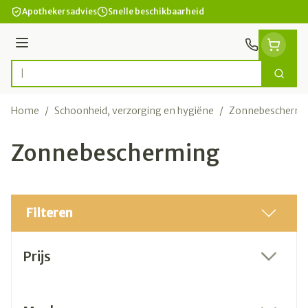
Ga naar de inhoud
Apothekersadvies
Snelle beschikbaarheid
Menu
Zoek
Product, merk, categorie...
Home
/
Schoonheid, verzorging en hygiëne
/
Zonnebeschermi
Zonnebescherming
Filteren
Doorgaan naar productlijst
Prijs
filter