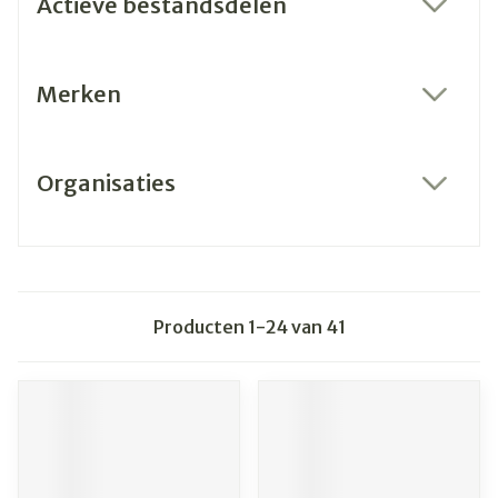
Actieve bestandsdelen
filter
Merken
filter
Organisaties
filter
Producten
1
-
24
van
41