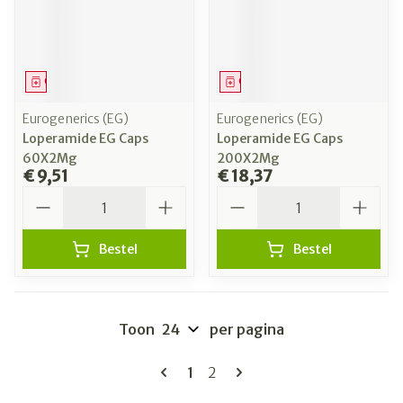
Geneesmiddel
Geneesmiddel
Eurogenerics (EG)
Eurogenerics (EG)
Loperamide EG Caps
Loperamide EG Caps
60X2Mg
200X2Mg
€ 9,51
€ 18,37
Aantal
Aantal
Bestel
Bestel
Toon
per pagina
Pagina's
U lees momenteel pagina
Pagina
1
2