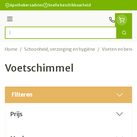
Ga naar de inhoud
Apothekersadvies
Snelle beschikbaarheid
Menu
Zoek
Product, merk, categorie...
Home
/
Schoonheid, verzorging en hygiëne
/
Voeten en benen
Voetschimmel
Filteren
Doorgaan naar productlijst
Prijs
filter