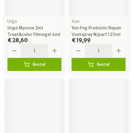
Urgo
Yun
Urgo Mycose 2in1
Yun Fng Probiotic Repair
Treat&color Filmogel 4ml
Voetspray N/parf 125ml
€ 28,60
€ 19,99
Aantal
Aantal
Bestel
Bestel