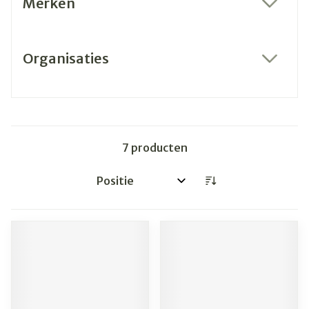
Merken
filter
Organisaties
filter
7
producten
Sorteer op: