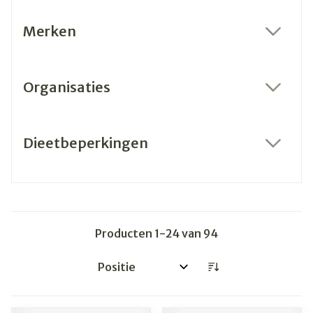
Merken
filter
Organisaties
filter
Dieetbeperkingen
filter
Producten
1
-
24
van
94
Sorteer op: