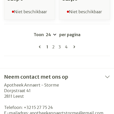
Niet beschikbaar
Niet beschikbaar
Toon
per pagina
Pagina's
U lees momenteel pagina
Pagina
Pagina
Pagina
1
2
3
4
Neem contact met ons op
Apotheek Annaert - Storme
Dorpstraat 41
2811
Leest
Telefoon:
+32 15 27 75 24
E-mailadres:
apotheekannaertstorme@
gmail.com