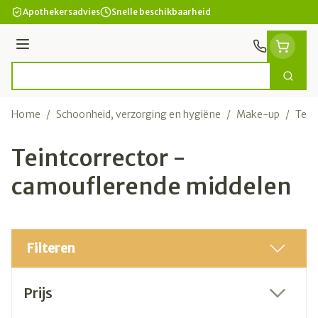
Ga naar de inhoud
Apothekersadvies
Snelle beschikbaarheid
Menu
Zoek
Product, merk, categorie...
Home
/
Schoonheid, verzorging en hygiëne
/
Make-up
/
Tein
Teintcorrector -
camouflerende middelen
Filteren
Doorgaan naar productlijst
Prijs
filter