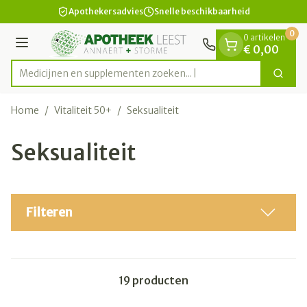
Dia 1 van 1
Ga naar de inhoud
Apothekersadvies
Snelle beschikbaarheid
0
0 artikelen
Menu
€ 0,00
Medicijnen en supplem
Zoek
Product, merk, categorie...
Home
/
Vitaliteit 50+
/
Seksualiteit
Seksualiteit
Filteren
19
producten