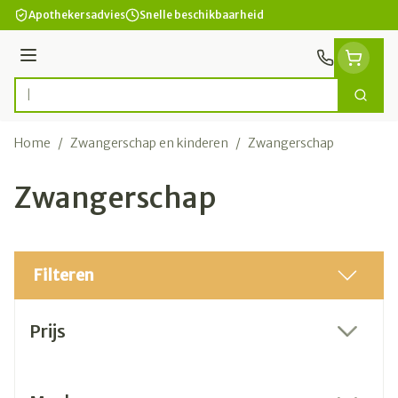
Ga naar de inhoud
Apothekersadvies
Snelle beschikbaarheid
Menu
Zoek
Product, merk, categorie...
Home
/
Zwangerschap en kinderen
/
Zwangerschap
Zwangerschap
Filteren
Doorgaan naar productlijst
Prijs
filter