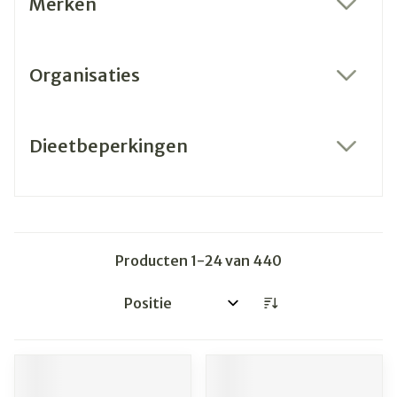
Merken
filter
Organisaties
filter
Dieetbeperkingen
filter
Producten
1
-
24
van
440
Sorteer op: