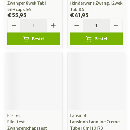
Zwanger 8wek Tabl
1kinderwens Zwang.12wek
56+caps 56
Tabl84
€ 55,95
€ 41,95
Aantal
Aantal
Bestel
Bestel
ElleTest
Lansinoh
Elle-test
Lansinoh Lanoline Creme
Zwangerschapstest
Tube 10ml 10173