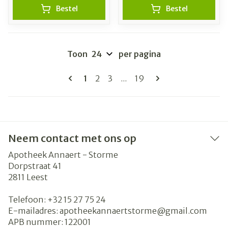
Bestel
Bestel
Toon
per pagina
Pagina's
U lees momenteel pagina
Pagina
Pagina
Pagina
1
2
3
...
19
Neem contact met ons op
Apotheek Annaert - Storme
Dorpstraat 41
2811
Leest
Telefoon:
+32 15 27 75 24
E-mailadres:
apotheekannaertstorme@
gmail.com
APB nummer:
122001