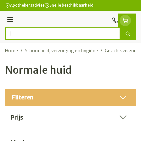
Ga naar de inhoud
Apothekersadvies
Snelle beschikbaarheid
Menu
Zoek
Product, merk, categorie...
Home
/
Schoonheid, verzorging en hygiëne
/
Gezichtsverzorgi
Normale huid
Filteren
Doorgaan naar productlijst
Prijs
filter