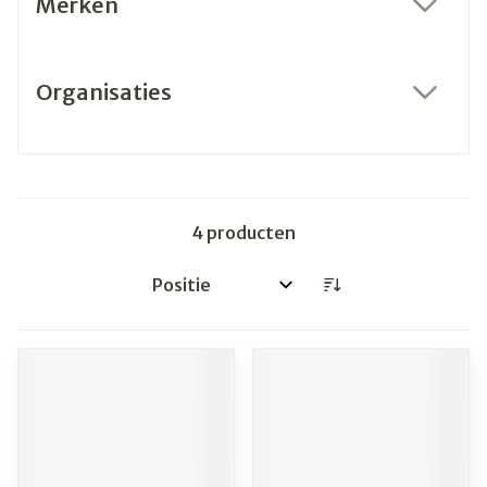
Merken
filter
Organisaties
filter
4
producten
Sorteer op: