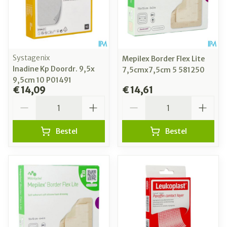
Systagenix
Mepilex Border Flex Lite
Inadine Kp Doordr. 9,5x
7,5cmx7,5cm 5 581250
9,5cm 10 P01491
€ 14,09
€ 14,61
Aantal
Aantal
Bestel
Bestel