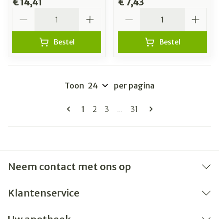
€ 14,41
€ 7,43
Aantal
Aantal
Bestel
Bestel
Toon
per pagina
Pagina's
U lees momenteel pagina
Pagina
Pagina
Pagina
1
2
3
...
31
Neem contact met ons op
Klantenservice