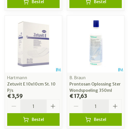
Bestel
Bestel
Hartmann
B. Braun
Zetuvit E 10x10cm St. 10
Prontosan Oplossing Ster
P/s
Wondspoeling 350ml
€ 3,59
€ 17,63
Aantal
Aantal
Bestel
Bestel