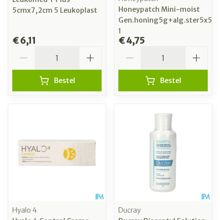
Honeypatch Mini-moist
5cmx7,2cm 5 Leukoplast
Gen.honing5g+alg.ster5x5c
1
€ 6,11
€ 4,75
Aantal
Aantal
Bestel
Bestel
Hyalo 4
Ducray