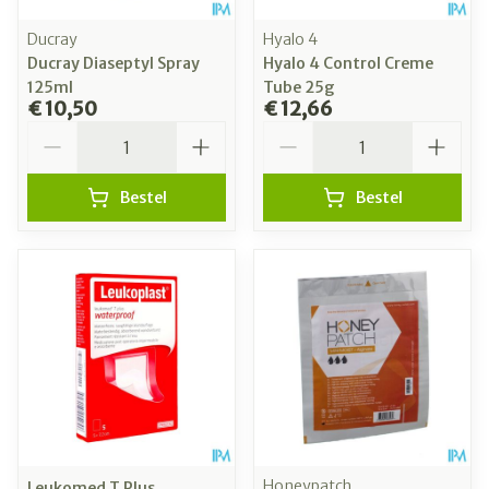
Ducray
Hyalo 4
Ducray Diaseptyl Spray
Hyalo 4 Control Creme
125ml
Tube 25g
€ 10,50
€ 12,66
Aantal
Aantal
Bestel
Bestel
Honeypatch
Leukomed T Plus