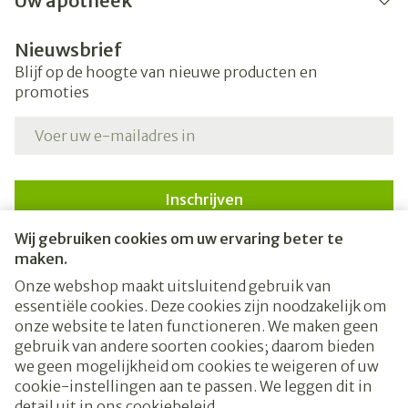
Uw apotheek
Nieuwsbrief
Blijf op de hoogte van nieuwe producten en
promoties
E-mail adres
Inschrijven
Wij gebruiken cookies om uw ervaring beter te
Door op inschrijven te klikken, schrijft u zich in voor onze
nieuwsbrief en gaat u akkoord met onze
privacy policy
.
maken.
Onze webshop maakt uitsluitend gebruik van
essentiële cookies. Deze cookies zijn noodzakelijk om
onze website te laten functioneren. We maken geen
gebruik van andere soorten cookies; daarom bieden
we geen mogelijkheid om cookies te weigeren of uw
cookie-instellingen aan te passen. We leggen dit in
Juridische links
detail uit in ons
cookiebeleid