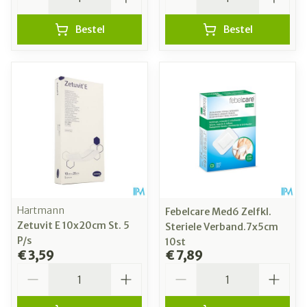
Bestel
Bestel
Hartmann
Febelcare Med6 Zelfkl.
Zetuvit E 10x20cm St. 5
Steriele Verband.7x5cm
P/s
10st
€ 3,59
€ 7,89
Aantal
Aantal