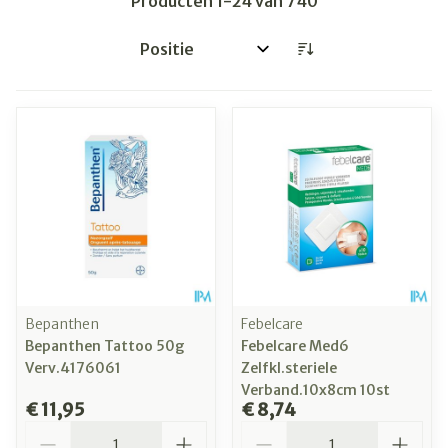
Producten
1
-
24
van
740
Sorteer op:
Bepanthen
Febelcare
Bepanthen Tattoo 50g
Febelcare Med6
Verv.4176061
Zelfkl.steriele
Verband.10x8cm 10st
€ 11,95
€ 8,74
Aantal
Aantal