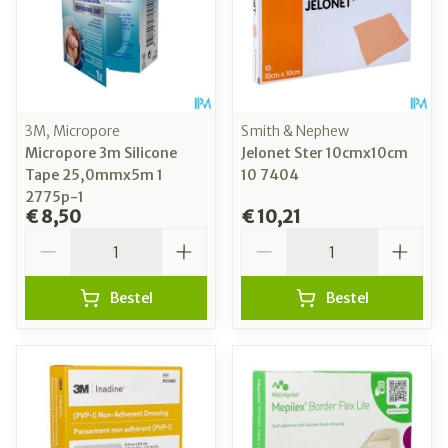
3M, Micropore
Smith & Nephew
Micropore 3m Silicone
Jelonet Ster 10cmx10cm
Tape 25,0mmx5m 1
10 7404
2775p-1
€ 8,50
€ 10,21
Aantal
Aantal
Bestel
Bestel