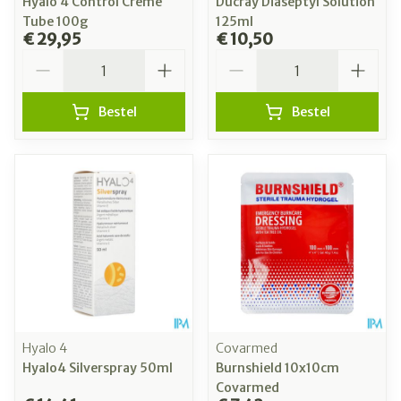
Hyalo 4 Control Creme
Ducray Diaseptyl Solution
Tube 100g
125ml
€ 29,95
€ 10,50
Aantal
Aantal
Bestel
Bestel
Hyalo 4
Covarmed
Hyalo4 Silverspray 50ml
Burnshield 10x10cm
Covarmed