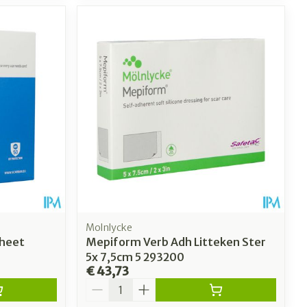
Molnlycke
Sheet
Mepiform Verb Adh Litteken Ster
5x 7,5cm 5 293200
€ 43,73
Aantal