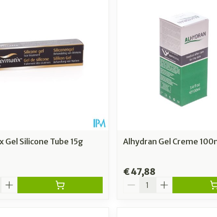
Toon meer
Toon meer
rging
Supplementen
Insectenw
n
Mondmaskers
middelen
nissen
 -
uid
id
 Gel Silicone Tube 15g
Alhydran Gel Creme 100
€ 47,88
Zelfbruiner
Scheren
Aantal