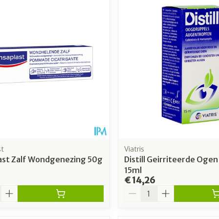
st
Viatris
ast Zalf Wondgenezing 50g
Distill Geirriteerde Ogen 
15ml
€ 14,26
Aantal