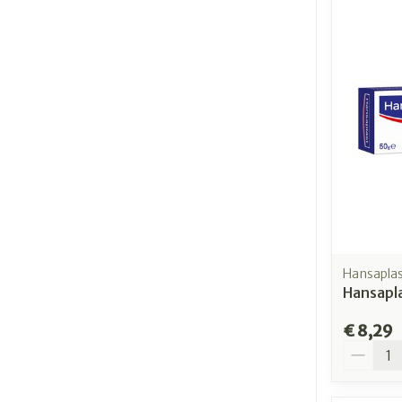
Hansapla
Hansapl
€ 8,29
Aantal