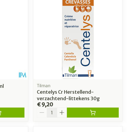
Toon meer
erende
Parfums en
geurproducten
ml
Tilman
Centelys Cr Herstellend-
verzachtend-littekens 30g
€ 9,20
CBD
Aantal