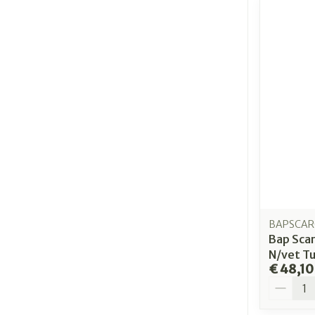
BAPSCAR
Bap Scar
N/vet T
€ 48,10
Aantal