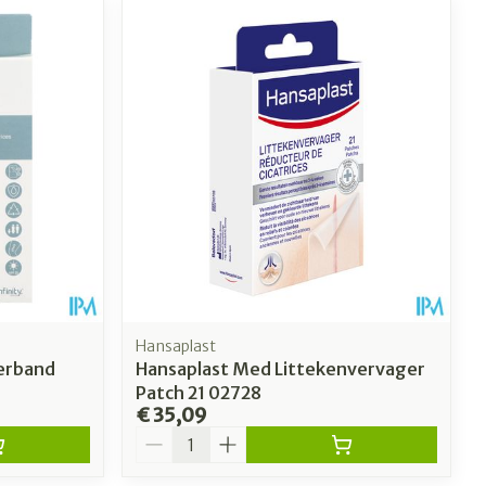
Hansaplast
verband
Hansaplast Med Littekenvervager
Patch 21 02728
€ 35,09
Aantal