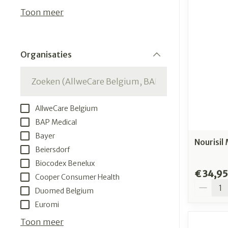
kloven
Aerosol access
Creme, gel en 
Toon meer
Blaren
Zuurstof
Eelt
Ademhalingsst
Organisaties
Eksteroog - l
filter
Toon meer
Spieren en ge
AllweCare Belgium
Specifiek voo
Naalden en sp
BAP Medical
Bayer
Infecties
Lichaamsverz
Spuiten
Nourisil
Beiersdorf
Deodorant
Oplossing voor
Biocodex Benelux
Gezichtsverzo
Naalden
€ 34,95
Luizen
Cooper Consumer Health
Aantal
Naalden voor 
Duomed Belgium
- pennaalden
Euromi
Diagnostica
Toon meer
Toon meer