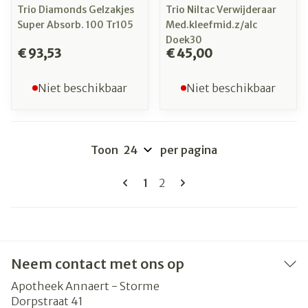
Trio Diamonds Gelzakjes
Trio Niltac Verwijderaar
Super Absorb. 100 Tr105
Med.kleefmid.z/alc
Doek30
€ 93,53
€ 45,00
Niet beschikbaar
Niet beschikbaar
Toon
per pagina
Pagina's
U lees momenteel pagina
Pagina
1
2
Neem contact met ons op
Apotheek Annaert - Storme
Dorpstraat 41