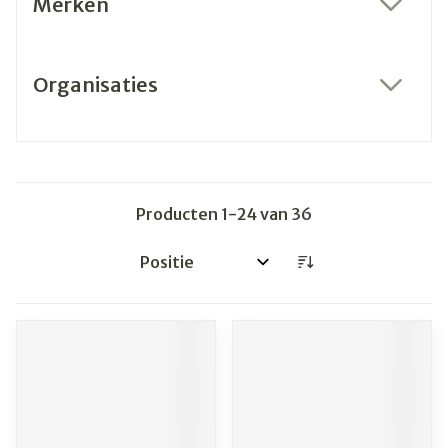
Merken
filter
Organisaties
filter
Producten
1
-
24
van
36
Sorteer op: