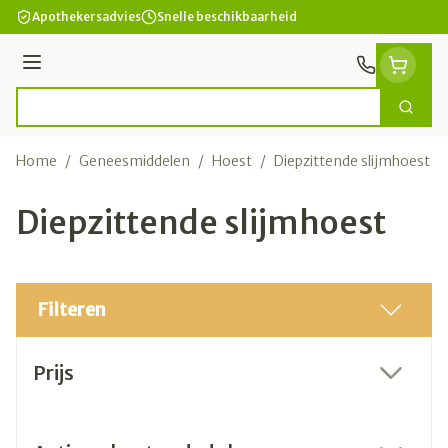
Ga naar de inhoud
Apothekersadvies
Snelle beschikbaarheid
Menu
Zoek
Product, merk, categorie...
Home
/
Geneesmiddelen
/
Hoest
/
Diepzittende slijmhoest
Diepzittende slijmhoest
Filteren
Doorgaan naar productlijst
Prijs
filter