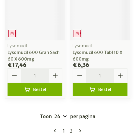
Geneesmiddel
Geneesmiddel
Lysomucil
Lysomucil
Lysomucil 600 Gran Sach
Lysomucil 600 Tabl 10 X
60 X 600mg
600mg
€ 17,46
€ 6,36
Aantal
Aantal
Bestel
Bestel
Toon
per pagina
Pagina's
U lees momenteel pagina
Pagina
1
2