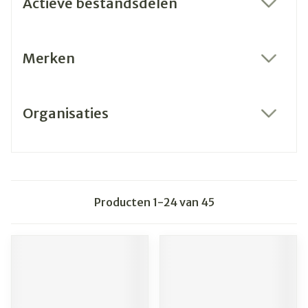
Actieve bestandsdelen
filter
Merken
filter
Organisaties
filter
Producten
1
-
24
van
45