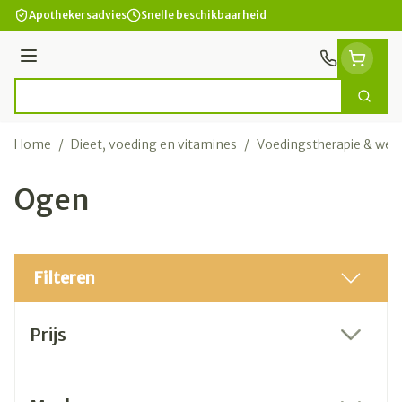
Ga naar de inhoud
Apothekersadvies
Snelle beschikbaarheid
Menu
Zoek
Product, merk, categorie...
Home
/
Dieet, voeding en vitamines
/
Voedingstherapie & welz
Ogen
Filteren
Doorgaan naar productlijst
Prijs
filter