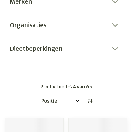
Merken
filter
Organisaties
filter
Dieetbeperkingen
filter
Producten
1
-
24
van
65
Sorteer op: