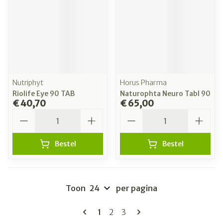
Nutriphyt
Horus Pharma
Riolife Eye 90 TAB
Naturophta Neuro Tabl 90
€ 40,70
€ 65,00
Aantal
Aantal
Bestel
Bestel
Toon
per pagina
Pagina's
U lees momenteel pagina
Pagina
Pagina
1
2
3