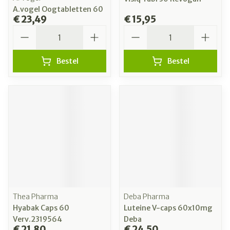
A.vogel Oogtabletten 60
€ 23,49
€ 15,95
Aantal
Aantal
Bestel
Bestel
Thea Pharma
Deba Pharma
Hyabak Caps 60
Luteine V-caps 60x10mg
Verv.2319564
Deba
€ 21,80
€ 24,50