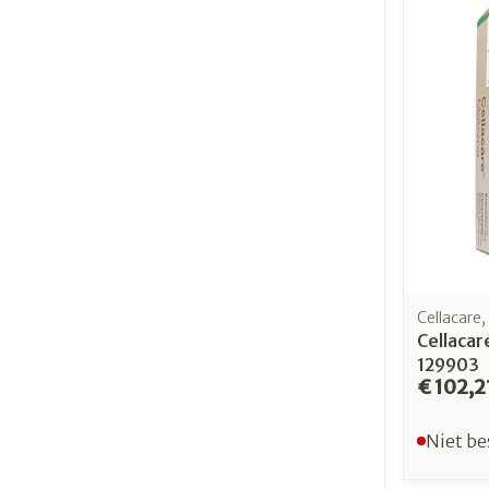
Cellacare
Cellaca
129903
€ 102,2
Niet be