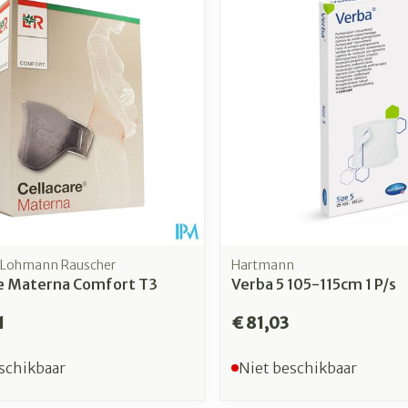
, Lohmann Rauscher
Hartmann
re Materna Comfort T3
Verba 5 105-115cm 1 P/s
1
€ 81,03
schikbaar
Niet beschikbaar