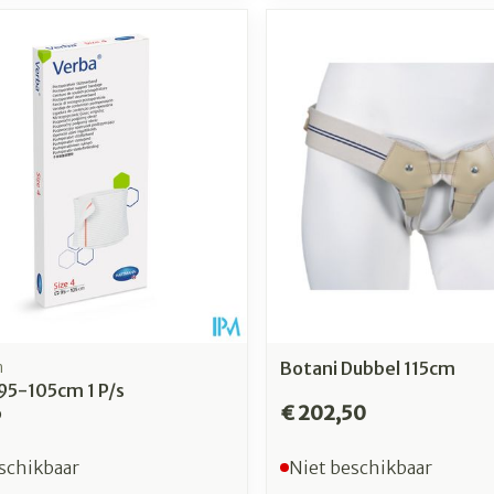
n
Botani Dubbel 115cm
95-105cm 1 P/s
6
€ 202,50
schikbaar
Niet beschikbaar