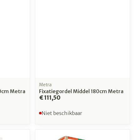
Toon meer
erende
Parfums en
geurproducten
Metra
80cm Metra
Fixatiegordel Middel 180cm Metra
€ 111,50
Niet beschikbaar
CBD