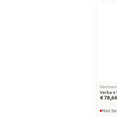
Hartman
Verba 4 
€ 78,6
Niet be