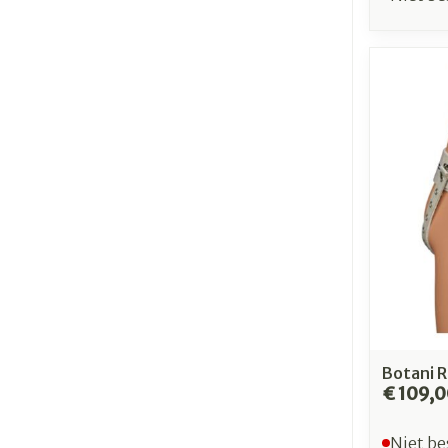
Botani 
€ 109,
Niet be