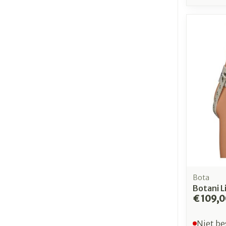
Bota
Botani L
€ 109,
Niet be