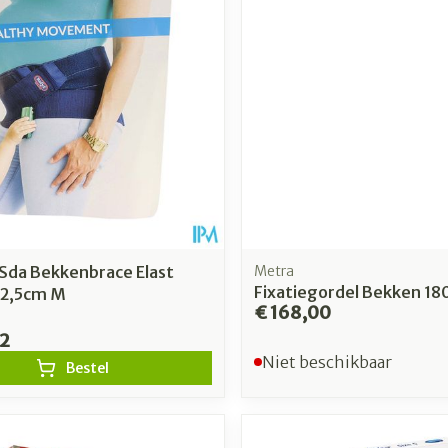
Toon meer
Toon meer
rging
Supplementen
Insectenw
n
Mondmaskers
middelen
nissen
 -
uid
id
 Sda Bekkenbrace Elast
Metra
Fixatiegordel Bekken 1
22,5cm M
€ 168,00
82
Niet beschikbaar
Bestel
Zelfbruiner
Scheren