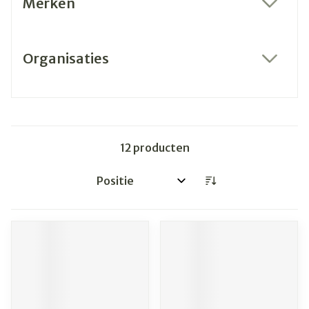
Merken
filter
Organisaties
filter
12
producten
Sorteer op: