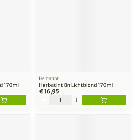
erende
Parfums en
geurproducten
Herbatint
nd 170ml
Herbatint 8n Lichtblond 170ml
€ 16,95
Aantal
CBD