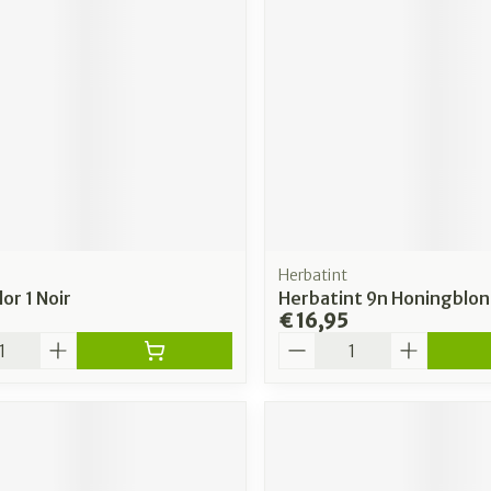
rging
Supplementen
Insectenw
n
Mondmaskers
middelen
nissen
 -
uid
id
Herbatint
or 1 Noir
Herbatint 9n Honingblo
€ 16,95
Aantal
Zelfbruiner
Scheren