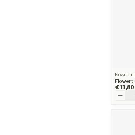
Flowertin
Flowerti
€ 13,80
Aantal