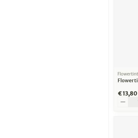
Flowertin
Flowerti
€ 13,80
Aantal