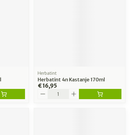
Herbatint
l
Herbatint 4n Kastanje 170ml
€ 16,95
Aantal