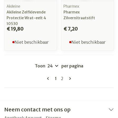
Akileine
Pharmex
Akileine Zelfklevende
Pharmex
Protectie Wrat-eelt 4
Zilvernitraatstift
10530
€ 19,80
€ 7,20
Niet beschikbaar
Niet beschikbaar
Toon
per pagina
Pagina's
U lees momenteel pagina
Pagina
1
2
Neem contact met ons op