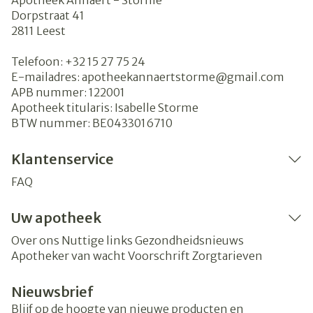
Apotheek Annaert - Storme
Dorpstraat 41
2811
Leest
Telefoon:
+32 15 27 75 24
E-mailadres:
apotheekannaertstorme@
gmail.com
APB nummer:
122001
Apotheek titularis:
Isabelle Storme
BTW nummer:
BE0433016710
Klantenservice
FAQ
Uw apotheek
Over ons
Nuttige links
Gezondheidsnieuws
Apotheker van wacht
Voorschrift
Zorgtarieven
Nieuwsbrief
Blijf op de hoogte van nieuwe producten en