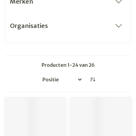
Merken
filter
Organisaties
filter
Producten
1
-
24
van
26
Sorteer op: