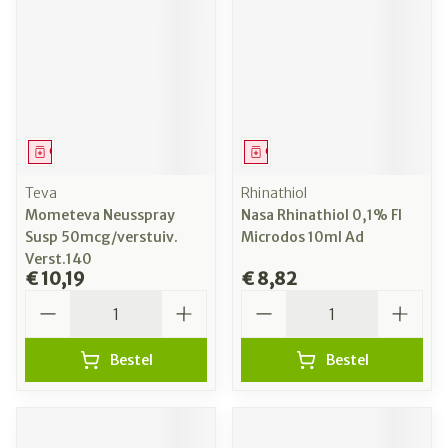
Geneesmiddel
Geneesmiddel
Teva
Rhinathiol
Mometeva Neusspray
Nasa Rhinathiol 0,1% Fl
Susp 50mcg/verstuiv.
Microdos 10ml Ad
Verst.140
€ 10,19
€ 8,82
Aantal
Aantal
Bestel
Bestel