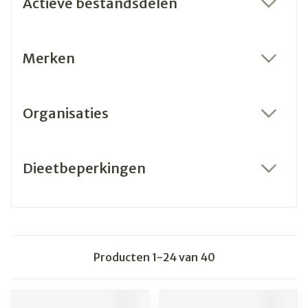
Actieve bestandsdelen
filter
Merken
filter
Organisaties
filter
Dieetbeperkingen
filter
Producten
1
-
24
van
40