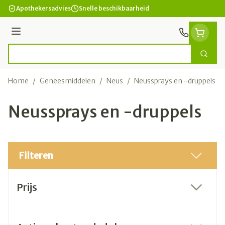
Ga naar de inhoud
Apothekersadvies
Snelle beschikbaarheid
Menu
Zoek
Product, merk, categorie...
Home
/
Geneesmiddelen
/
Neus
/
Neussprays en -druppels
Neussprays en -druppels
Filteren
Doorgaan naar productlijst
Prijs
filter