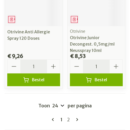
Geneesmiddel
Geneesmiddel
Otrivine
Otrivine Anti Allergie
Otrivine Junior
Spray 120 Doses
Decongest. 0,5mg/ml
Neusspray 10ml
€ 9,26
€ 8,53
Aantal
Aantal
Bestel
Bestel
Toon
per pagina
Pagina's
U lees momenteel pagina
Pagina
1
2