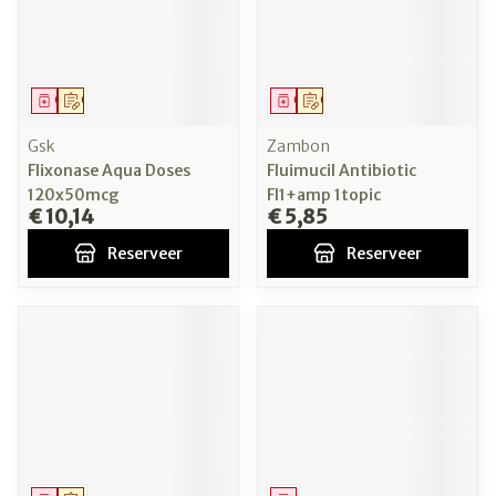
Geneesmiddel
Op voorschrift
Geneesmiddel
Op voorschrift
Gsk
Zambon
Flixonase Aqua Doses
Fluimucil Antibiotic
120x50mcg
Fl1+amp 1topic
€ 10,14
€ 5,85
Reserveer
Reserveer