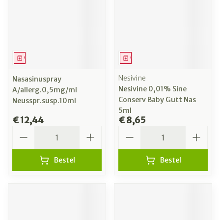
Geneesmiddel
Geneesmiddel
Nesivine
Nasasinuspray
Nesivine 0,01% Sine
A/allerg.0,5mg/ml
Conserv Baby Gutt Nas
Neusspr.susp.10ml
5ml
€ 12,44
€ 8,65
Aantal
Aantal
Bestel
Bestel