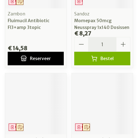
Geneesmiddel
Op voorschrift
Geneesmiddel
Zambon
Sandoz
Fluimucil Antibiotic
Momepax 50mcg
Fl3+amp 3topic
Neusspray 1x140 Dosissen
€ 8,27
Aantal
€ 14,58
Reserveer
Bestel
Geneesmiddel
Op voorschrift
Geneesmiddel
Op voorschrift