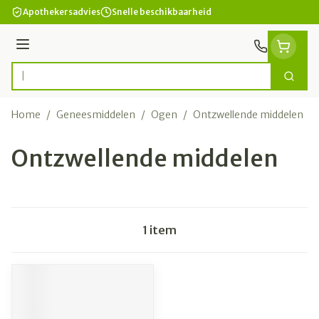
Ga naar de inhoud
Apothekersadvies
Snelle beschikbaarheid
Menu
Zoek
Product, merk, categorie...
Home
/
Geneesmiddelen
/
Ogen
/
Ontzwellende middelen
Ontzwellende middelen
1
item