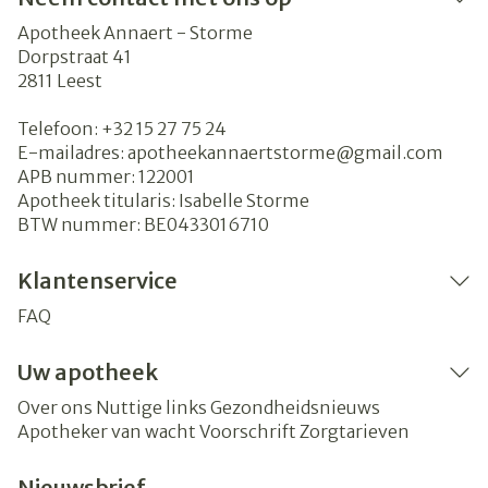
Apotheek Annaert - Storme
Dorpstraat 41
2811
Leest
Telefoon:
+32 15 27 75 24
E-mailadres:
apotheekannaertstorme@
gmail.com
APB nummer:
122001
Apotheek titularis:
Isabelle Storme
BTW nummer:
BE0433016710
Klantenservice
FAQ
Uw apotheek
Over ons
Nuttige links
Gezondheidsnieuws
Apotheker van wacht
Voorschrift
Zorgtarieven
Nieuwsbrief