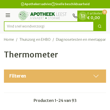
Dia 1 van 1
Ga naar de inhoud
Apothekersadvies
Snelle beschikbaarheid
0
0 artikelen
Menu
€ 0,00
Vind snel wondverzorging en verb
Zoek
Product, merk, categorie...
Home
/
Thuiszorg en EHBO
/
Diagnosetesten en meetapparat
Thermometer
Filteren
Producten
1
-
24
van
93