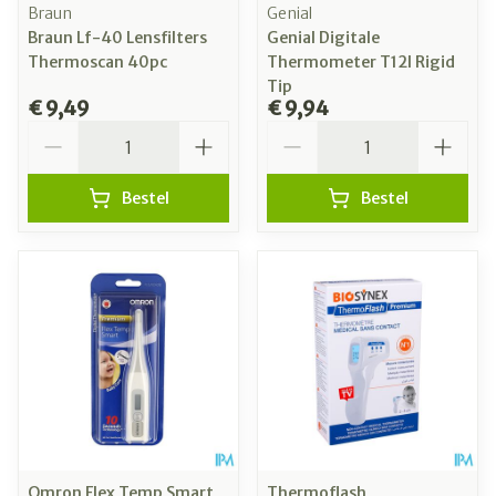
Braun
Genial
Braun Lf-40 Lensfilters
Genial Digitale
Thermoscan 40pc
Thermometer T12l Rigid
Tip
€ 9,49
€ 9,94
Aantal
Aantal
Bestel
Bestel
Omron Flex Temp Smart
Thermoflash