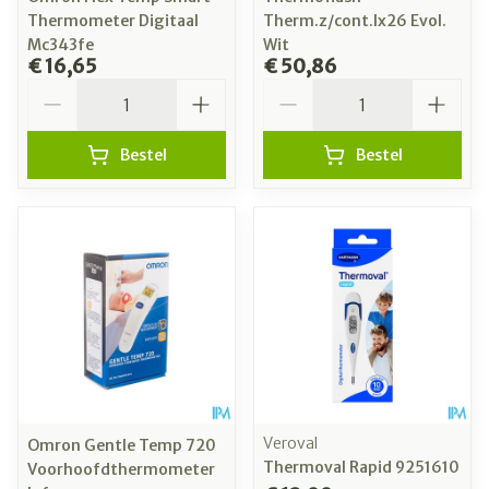
Thermometer Digitaal
Therm.z/cont.lx26 Evol.
Mc343fe
Wit
€ 16,65
€ 50,86
Aantal
Aantal
Bestel
Bestel
Veroval
Omron Gentle Temp 720
Thermoval Rapid 9251610
Voorhoofdthermometer