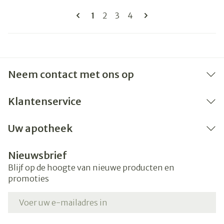
Pagina's
U lees momenteel pagina
Pagina
Pagina
Pagina
1
2
3
4
Neem contact met ons op
Klantenservice
Uw apotheek
Nieuwsbrief
Blijf op de hoogte van nieuwe producten en
promoties
E-mail adres