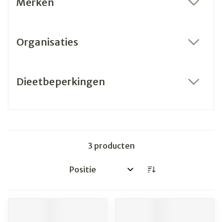
Merken
filter
Organisaties
filter
Dieetbeperkingen
filter
3
producten
Sorteer op: