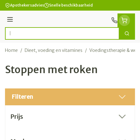
Ga naar de inhoud
Apothekersadvies
Snelle beschikbaarheid
Menu
Zoek
Product, merk, categorie...
Home
/
Dieet, voeding en vitamines
/
Voedingstherapie & welz
Stoppen met roken
Filteren
Doorgaan naar productlijst
Prijs
filter