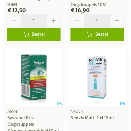
10Ml
Oogdruppels 10Ml
€ 12,50
€ 16,90
Aantal
Aantal
Bestel
Bestel
Alcon
Neovis
Systane Ultra
Neovis Multi Gel 15ml
Oogdruppels
Z/conserveermiddel 10ml