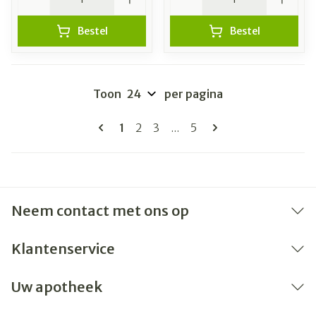
Bestel
Bestel
Toon
per pagina
Pagina's
U lees momenteel pagina
Pagina
Pagina
Pagina
1
2
3
...
5
Neem contact met ons op
Klantenservice
Uw apotheek