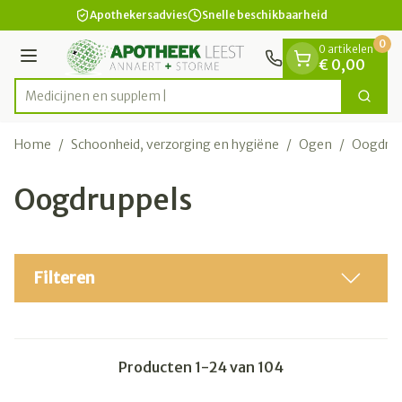
Dia 1 van 1
Ga naar de inhoud
Apothekersadvies
Snelle beschikbaarheid
0
0 artikelen
Menu
€ 0,00
Me
Zoek
Product, merk, categorie...
Home
/
Schoonheid, verzorging en hygiëne
/
Ogen
/
Oogdrup
Oogdruppels
Filteren
Producten
1
-
24
van
104