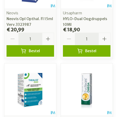
Neovis
Ursapharm
Neovis Opl Opthal. Fl 15ml
HYLO-Dual Oogdruppels
Verv.3323987
10Ml
€ 20,99
€ 18,90
Aantal
Aantal
Bestel
Bestel