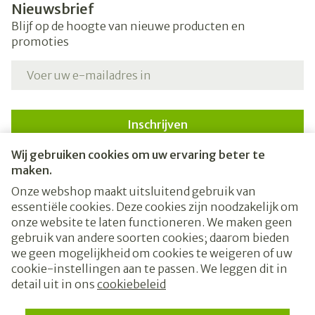
Nieuwsbrief
Blijf op de hoogte van nieuwe producten en
promoties
E-mail adres
Inschrijven
Wij gebruiken cookies om uw ervaring beter te
Door op inschrijven te klikken, schrijft u zich in voor onze
nieuwsbrief en gaat u akkoord met onze
privacy policy
.
maken.
Onze webshop maakt uitsluitend gebruik van
essentiële cookies. Deze cookies zijn noodzakelijk om
onze website te laten functioneren. We maken geen
gebruik van andere soorten cookies; daarom bieden
we geen mogelijkheid om cookies te weigeren of uw
cookie-instellingen aan te passen. We leggen dit in
Juridische links
detail uit in ons
cookiebeleid