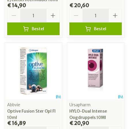
€ 14,90
€ 20,60
Aantal
Aantal
Bestel
Bestel
Abbvie
Ursapharm
Optive Fusion Ster Opl Fl
HYLO-Dual Intense
10ml
Oogdruppels 10Ml
€ 16,89
€ 20,90