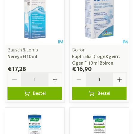
Bausch & Lomb
Boiron
Nereya Fl 10ml
Euphralia Droge&geirr.
Ogen Fl 10ml Boiron
€ 17,28
€ 16,90
Aantal
Aantal
Bestel
Bestel