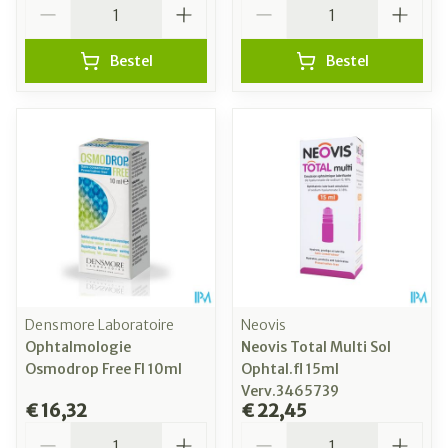
Aantal
Aantal
Bestel
Bestel
Densmore Laboratoire
Neovis
Ophtalmologie
Neovis Total Multi Sol
Osmodrop Free Fl 10ml
Ophtal.fl 15ml
Verv.3465739
€ 16,32
€ 22,45
Aantal
Aantal