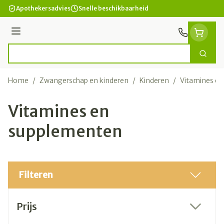
Ga naar de inhoud
Apothekersadvies
Snelle beschikbaarheid
Menu
Zoek
Product, merk, categorie...
Home
/
Zwangerschap en kinderen
/
Kinderen
/
Vitamines e
Vitamines en
supplementen
Filteren
Doorgaan naar productlijst
Prijs
filter