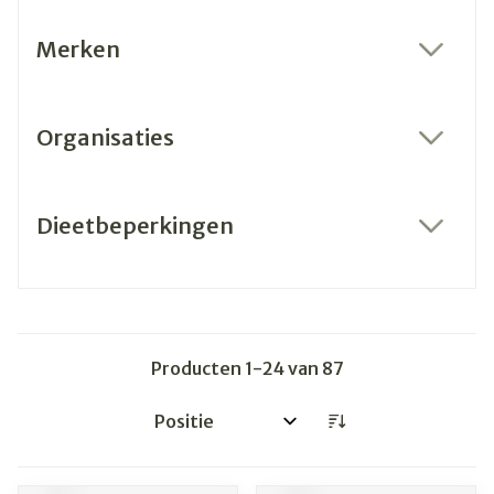
Merken
filter
Organisaties
filter
Dieetbeperkingen
filter
Producten
1
-
24
van
87
Sorteer op: