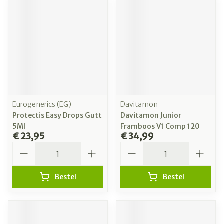
Eurogenerics (EG)
Davitamon
Protectis Easy Drops Gutt
Davitamon Junior
5Ml
Framboos V1 Comp 120
€ 23,95
€ 34,99
Aantal
Aantal
Bestel
Bestel