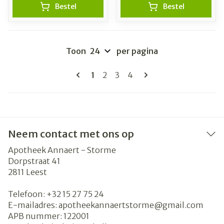
Bestel
Bestel
Toon
per pagina
Pagina's
U lees momenteel pagina
Pagina
Pagina
Pagina
1
2
3
4
Neem contact met ons op
Apotheek Annaert - Storme
Dorpstraat 41
2811
Leest
Telefoon:
+32 15 27 75 24
E-mailadres:
apotheekannaertstorme@
gmail.com
APB nummer:
122001