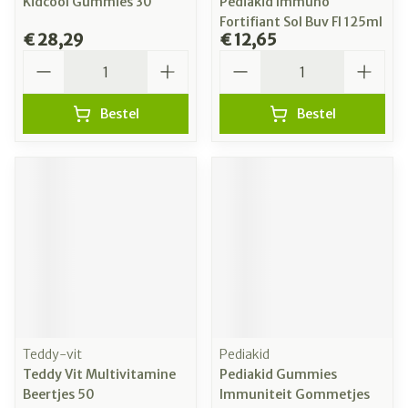
Kidcool Gummies 30
Pediakid Immuno
Fortifiant Sol Buv Fl 125ml
€ 28,29
€ 12,65
Aantal
Aantal
Bestel
Bestel
Teddy-vit
Pediakid
Teddy Vit Multivitamine
Pediakid Gummies
Beertjes 50
Immuniteit Gommetjes