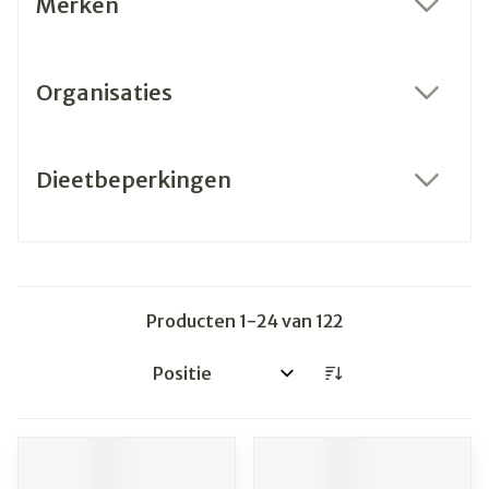
Merken
filter
Organisaties
filter
Dieetbeperkingen
filter
Producten
1
-
24
van
122
Sorteer op: