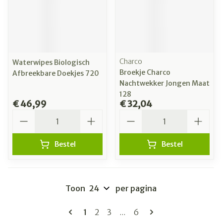
Charco
Waterwipes Biologisch
Broekje Charco
Afbreekbare Doekjes 720
Nachtwekker Jongen Maat
128
€ 46,99
€ 32,04
Aantal
Aantal
Bestel
Bestel
Toon
per pagina
Pagina's
U lees momenteel pagina
Pagina
Pagina
Pagina
1
2
3
...
6