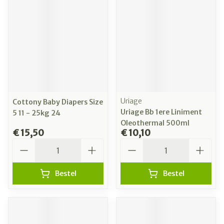
Uriage
Cottony Baby Diapers Size
Uriage Bb 1ere Liniment
5 11 - 25kg 24
Oleothermal 500ml
€ 15,50
€ 10,10
Aantal
Aantal
Bestel
Bestel