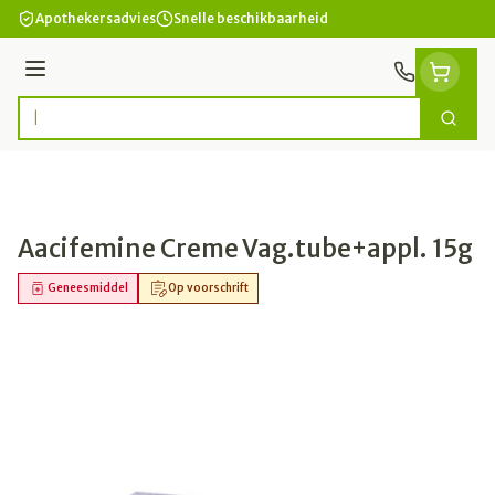
Ga naar de inhoud
Apothekersadvies
Snelle beschikbaarheid
Menu
Zoek
Product, merk, categorie...
Aacifemine Creme Vag.tube+appl. 15g
Geneesmiddel
Op voorschrift